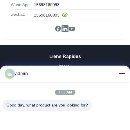
WhatsApp:
15698160093
wechat:
15698160093
Liens Rapides
Aperçu
Produits
admin
VR Show
A Propos De Nous
2:03 AM
Visite D'usine
Contrôle De La Qualité
Good day, what product are you looking for?
Contact
Demande De Soumission
Nouvelles