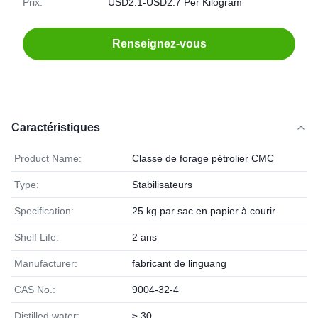
Prix:
USD2.1-USD2.7 Per Kilogram
Renseignez-vous
Caractéristiques
Product Name:
Classe de forage pétrolier CMC
Type:
Stabilisateurs
Specification:
25 kg par sac en papier à courir
Shelf Life:
2 ans
Manufacturer:
fabricant de linguang
CAS No.:
9004-32-4
Distilled water:
≥ 30