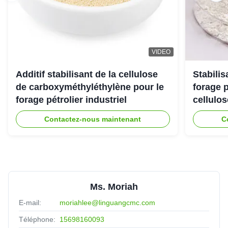
Almighty
★★★★★
★★★★★
A
United Arab Emirates
Jul 25.2025
VIDEO
The viscoisty meets our requirement perfectly, and
dissolve quickly, no cake and impurities. Highly
Additif stabilisant de la cellulose
Stabili
recomended.
de carboxyméthyléthylène pour le
forage 
forage pétrolier industriel
cellulo
Contactez-nous maintenant
C
Ms. Moriah
E-mail:
moriahlee@linguangcmc.com
Téléphone:
15698160093