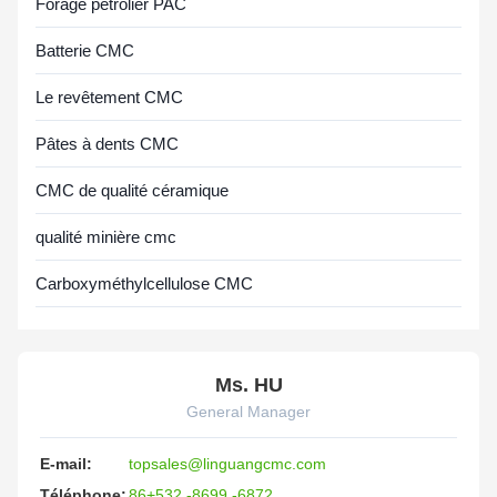
Forage pétrolier PAC
Batterie CMC
Le revêtement CMC
Pâtes à dents CMC
CMC de qualité céramique
qualité minière cmc
Carboxyméthylcellulose CMC
Ms. HU
General Manager
E-mail:
topsales@linguangcmc.com
Téléphone:
86+532 -8699 -6872