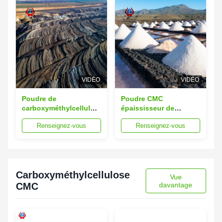
VIDÉO
VIDÉO
Poudre de
Poudre CMC
carboxyméthylcellulose
épaississeur de
à haute viscosité CMC
cellulose de
Renseignez-vous
Renseignez-vous
de qualité minière
carboxyméthyle de
sodium de qualité
minière
Carboxyméthylcellulose
Vue
CMC
davantage