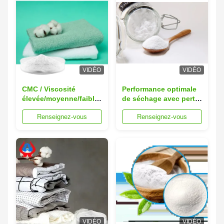
VIDÉO
VIDÉO
CMC / Viscosité
Performance optimale
élevée/moyenne/faible
de séchage avec perte
Vente directe par usine
de séchage à une
Renseignez-vous
Renseignez-vous
de CMC
valeur de Ph de 6,0 à
8,5 et une taille de
maille de 80
VIDÉO
VIDÉO