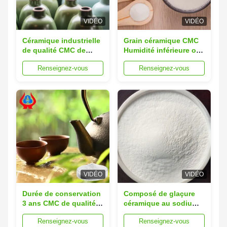
VIDÉO
VIDÉO
Céramique industrielle
Grain céramique CMC
de qualité CMC de
Humidité inférieure ou
qualité cellulose
égale à 10% corps
Renseignez-vous
Renseignez-vous
Carboxymethyl sodium
céramique offrant une
faible teneur en
sodium inférieure à
0,5% pour les
processus de
fabrication
VIDÉO
VIDÉO
Durée de conservation
Composé de glaçure
3 ans CMC de qualité
céramique au sodium
céramique avec taille
carboxyméthyl
Renseignez-vous
Renseignez-vous
de particule 99 pour
cellulose 99 pour cent