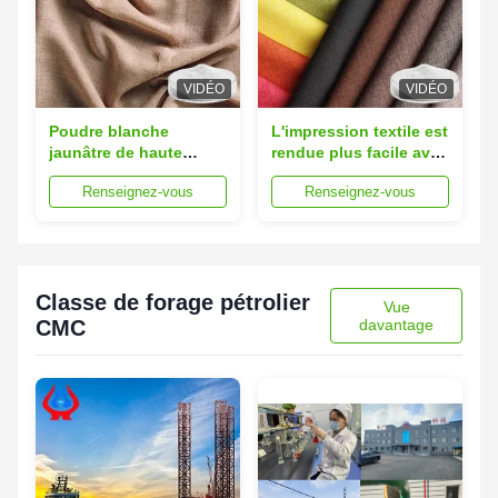
VIDÉO
VIDÉO
Poudre blanche
L'impression textile est
jaunâtre de haute
rendue plus facile avec
pureté, substitut de la
un épaississeur additif
Renseignez-vous
Renseignez-vous
cellulose pour
CMC de qualité
l'industrie textile
industrielle TP1000
Classe de forage pétrolier
Vue
CMC
davantage