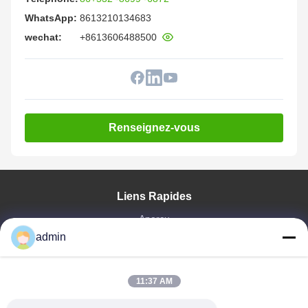
WhatsApp:
8613210134683
wechat:
+8613606488500
Renseignez-vous
Liens Rapides
Aperçu
Produits
admin
VR Show
A Propos De Nous
11:37 AM
Visite D'usine
Contrôle De La Qualité