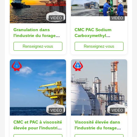
VIDÉO
VIDÉO
Granulation dans
CMC PAC Sodium
l'industrie du forage
Carboxymethyl
pétrolier CMC Sodium
Cellulose Parfait choix
Renseignez-vous
Renseignez-vous
Carboxymethly
pour la granulation de
Cellulose PAC
forage pétrolier
VIDÉO
VIDÉO
CMC et PAC à viscosité
Viscosité élevée dans
élevée pour l'industrie
l'industrie du forage
du forage pétrolier
pétrolier CMC Sodium