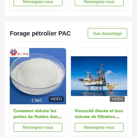
Renseignez-vous
Renseignez-vous
carboxymethyl
cellulose PAC
Forage pétrolier PAC
Vue davantage
VIDÉO
VIDÉO
Comment réduire les
Viscosité élevée et bon
pertes de fluides dans
volume de filtration
les boues de forage à
pour la boue de forage
Renseignez-vous
Renseignez-vous
base d'eau de qualité
pétrolier
API 13A CMC/PAC pour