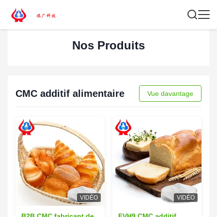
Nos Produits
CMC additif alimentaire
Vue davantage
VIDÉO
VIDÉO
B2B CMC fabricant de
FVH9 CMC additif