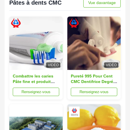
Pâtes à dents CMC
Vue davantage
VIDÉO
VIDÉO
Combattre les caries
Pureté 995 Pour Cent
Pâte fine et produit
CMC Dentifrice Degré
brillant avec degré de
de Substitution 08
Renseignez-vous
Renseignez-vous
substitution ≥ 0,8
Entièrement Soluble
Fournir des soins
dans l'eau Ingrédient
dentaires et une
pour la Production de
finition brillante lisse
Dentifrice et de Soins
Bucco-dentaires