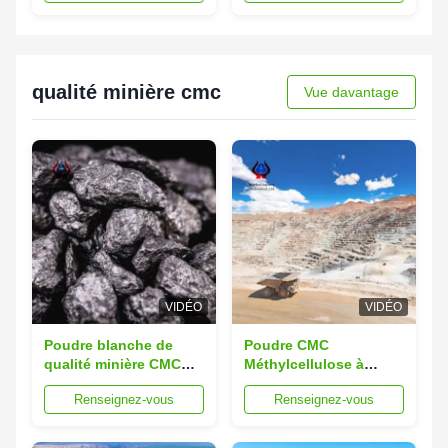
cent Pass 80 Maillage
de passage 80 taille de
fabriqué à partir de
particule de la maille
coton et de pâte de
utilisée dans la
bois pour la céramique
fabrication de
céramique
qualité minière cmc
Vue davantage
VIDÉO
VIDÉO
Poudre blanche de
Poudre CMC
qualité minière CMC
Méthylcellulose à
Produits chimiques
haute viscosité pour le
Renseignez-vous
Renseignez-vous
industriels CMC à
procédé d'extraction
haute viscosité
par flottation