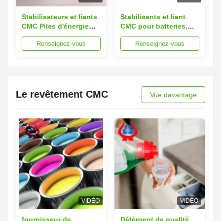
Stabilisateurs et liants
Stabilisants et liant
CMC Piles d'énergie
CMC pour batteries,
rechargeables Piles
taille de particule 80
Renseignez-vous
Renseignez-vous
rechargeables conçues
mesh, 95 pour cent,
pour les systèmes de
adaptés aux
communication et les
applications
équipements tactiques
industrielles et à la
performance
Le revêtement CMC
Vue davantage
VIDÉO
VIDÉO
fournisseur de
Détérgent de qualité