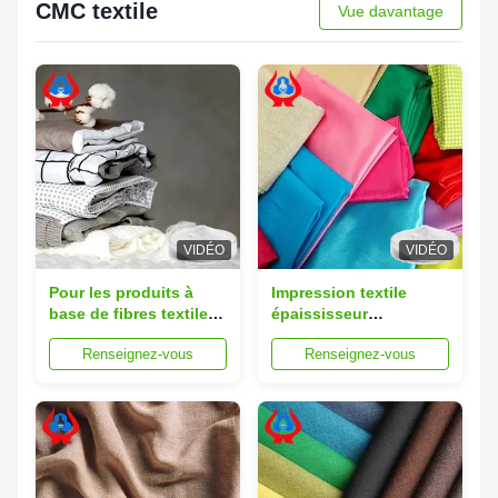
CMC textile
Vue davantage
VIDÉO
VIDÉO
Pour les produits à
Impression textile
base de fibres textiles,
épaississeur
le produit doit être
carboxyméthylcellulose
Renseignez-vous
Renseignez-vous
présenté sous forme
sodium CMC
d'une couche de fibres
textiles.