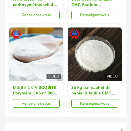
carboxyméthylcellulose
CMC Sodium
de sodium en vrac de
Carboxymethyl
Renseignez-vous
Renseignez-vous
qualité instantanée,
Cellulose épaississant
dissoute rapidement
à vendre
dans de l'eau froide
VIDÉO
VIDÉO
D S 0 8 1 0 VISCOSITÉ
25 kg par sachet de
Polymère CAS n° 9004
papier à feuille CMC
32 4 Applications
revêtement agent
Renseignez-vous
Renseignez-vous
industrielles Solution
auxiliaire chimique de
chimique pour les
haute viscosité idéal
procédés de
pour les industries du
fabrication
papier textile et des
adhésifs