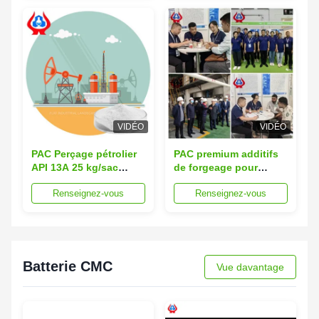
les fluides de forage
VIDÉO
VIDÉO
PAC Perçage pétrolier
PAC premium additifs
API 13A 25 kg/sac
de forgeage pour
Forgeage Traitement
forage pétrolier CMC
Renseignez-vous
Renseignez-vous
du papier standard
emballé
Batterie CMC
Vue davantage