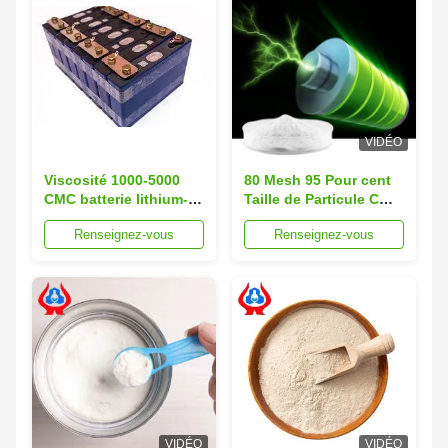
VIDÉO
Viscosité 1000-5000
80 Mesh 95 Pour cent
CMC batterie lithium-
Taille de Particule CMC
ion batterie
Batterie Graphite
Renseignez-vous
Renseignez-vous
rechargeable idéale
Anode Silicium
pour les appareils
Carbone Anode
médicaux portables et
Stabilisateurs Liant
l'alimentation
Offrant Performance
d'urgence
VIDÉO
VIDÉO