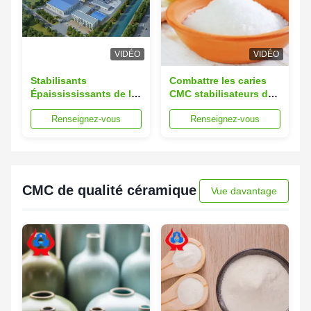
VIDÉO
VIDÉO
Stabilisants
Combattre les caries
Épaissississants de la
CMC stabilisateurs de
pâte Degré de
dentifrice
Renseignez-vous
Renseignez-vous
substitution d'au
épaissississants Cas
moins 0,8 optimisé
n° 9004 32 4
pour les systèmes de
Composant pour
formulation complexes
l'industrie dentaire et
les solutions de santé
bucco-dentaire
CMC de qualité céramique
Vue davantage