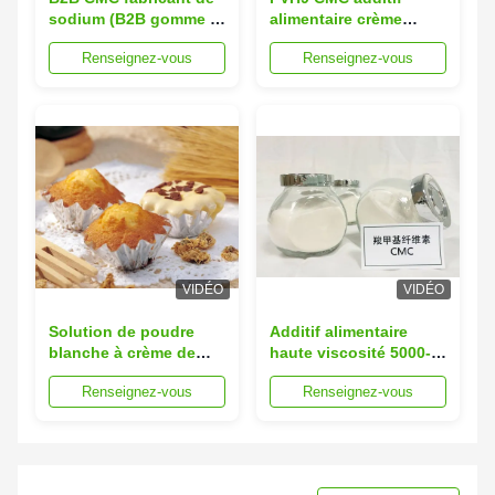
sodium (B2B gomme à
alimentaire crème
base de cellulose)
glacée sans odeur
Renseignez-vous
Renseignez-vous
E466
épaississant ≤ 10,0%
d'humidité
VIDÉO
VIDÉO
Solution de poudre
Additif alimentaire
blanche à crème de
haute viscosité 5000-
qualité alimentaire
8000 CMC blanc à
Renseignez-vous
Renseignez-vous
carboxyméthylcellulose
crème, stabilisateur de
à haute viscosité 5000-
poudre utilisé dans les
8000 pour les
Industries laitières et
applications de
de boissons de
l'industrie alimentaire
boulangerie