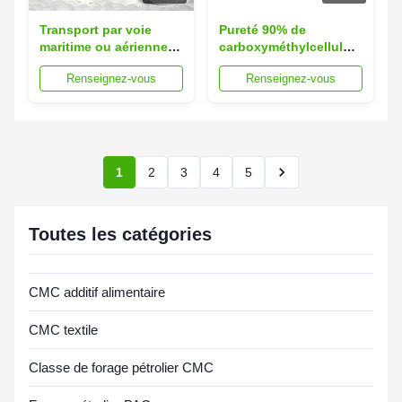
Transport par voie
Pureté 90% de
maritime ou aérienne
carboxyméthylcellulose
Perte lors de l'essai à
CMC Viscosité élevée
Renseignez-vous
Renseignez-vous
l'assèchement
Stable dans les
Approches utilisant la
solutions acides
taille de la maille 80
alcalines Idéal pour les
pour une analyse
applications
constante de
industrielles
l'humidité
1
2
3
4
5
Toutes les catégories
CMC additif alimentaire
CMC textile
Classe de forage pétrolier CMC