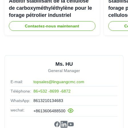
Additif stabilisant de la cellulose
Stabili
de carboxyméthyléthylène pour le
forage 
forage pétrolier industriel
cellulo
Contactez-nous maintenant
C
Ms. HU
General Manager
E-mail:
topsales@linguangcmc.com
Téléphone:
86+532 -8699 -6872
WhatsApp:
8613210134683
wechat:
+8613606488500