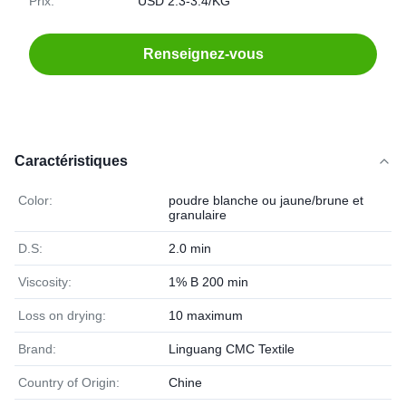
Prix:
USD 2.3-3.4/KG
Renseignez-vous
Caractéristiques
Color:
poudre blanche ou jaune/brune et
granulaire
D.S:
2.0 min
Viscosity:
1% B 200 min
Loss on drying:
10 maximum
Brand:
Linguang CMC Textile
Country of Origin:
Chine