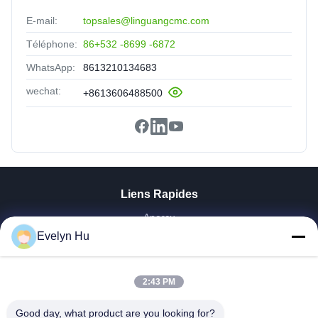
E-mail:
topsales@linguangcmc.com
Téléphone:
86+532 -8699 -6872
WhatsApp:
8613210134683
wechat:
+8613606488500
Liens Rapides
Aperçu
Evelyn Hu
Produits
VR Show
A Propos De Nous
2:43 PM
Visite D'usine
Contrôle De La Qualité
Good day, what product are you looking for?