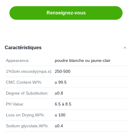
Renseignez-vous
Caractéristiques
Appearance:
poudre blanche ou jaune-clair
1%Soln.viscosity(mpa.s):
250-500
CMC Content.W/%:
≥ 99.5
Degree of Substitution:
≥0.8
PH Value:
6.5 à 8.5
Loss on Drying,W/%:
≤ 100
Sodium glycolate,W/%:
≤0.4