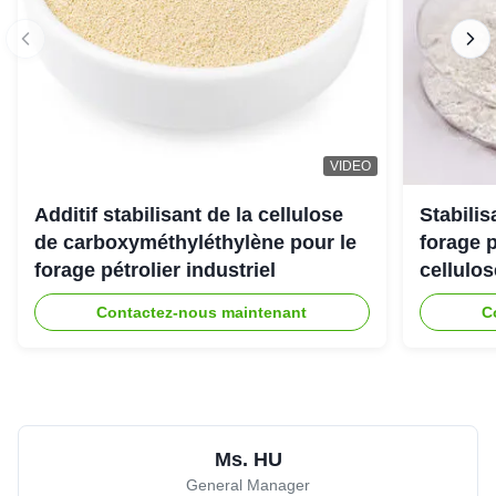
VIDEO
Additif stabilisant de la cellulose
Stabili
de carboxyméthyléthylène pour le
forage 
forage pétrolier industriel
cellulo
Contactez-nous maintenant
C
Ms. HU
General Manager