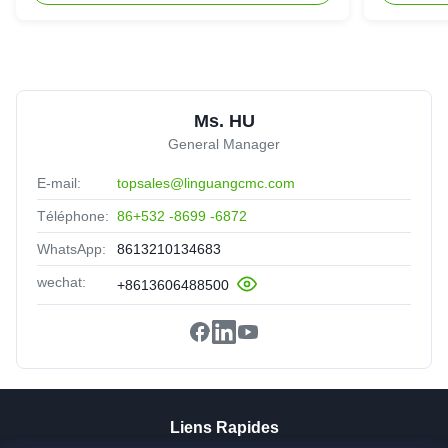
Ms. HU
General Manager
E-mail:
topsales@linguangcmc.com
Téléphone:
86+532 -8699 -6872
WhatsApp:
8613210134683
wechat:
+8613606488500
Liens Rapides