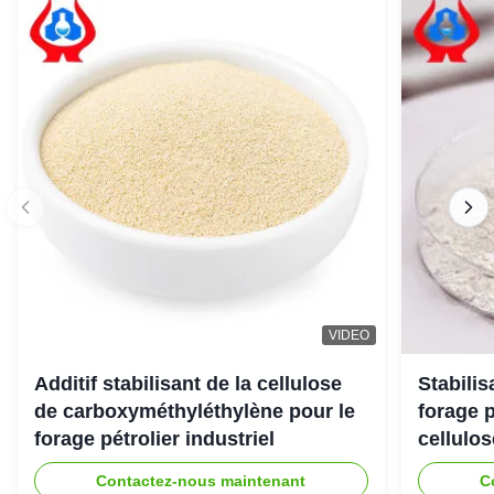
VIDEO
Additif stabilisant de la cellulose
Stabili
de carboxyméthyléthylène pour le
forage 
forage pétrolier industriel
cellulo
Contactez-nous maintenant
C