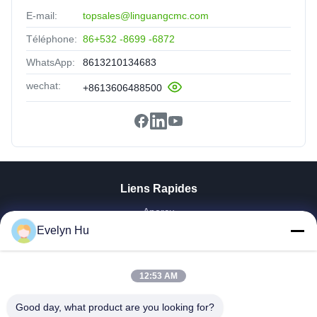
E-mail:
topsales@linguangcmc.com
Téléphone:
86+532 -8699 -6872
WhatsApp:
8613210134683
wechat:
+8613606488500
Liens Rapides
Aperçu
Evelyn Hu
Produits
VR Show
A Propos De Nous
12:53 AM
Visite D'usine
Contrôle De La Qualité
Good day, what product are you looking for?