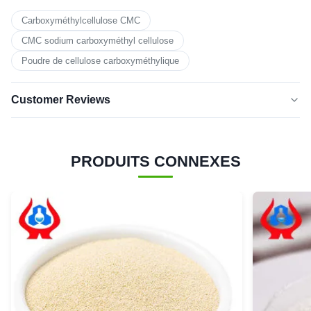
Carboxyméthylcellulose CMC
CMC sodium carboxyméthyl cellulose
Poudre de cellulose carboxyméthylique
Customer Reviews
4.5
★★★★★
★★★★★
Basé sur 50 critiques récemment
PRODUITS CONNEXES
cinq
50%
étoiles
4 étoiles
50%
3 étoiles
0
2 étoiles
0
1 étoile
0
G*e
★★★★★
★★★★★
G
Austria
Jan 8.2026