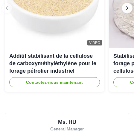
Good product
AHAMMAD
★★★★★
★★★★★
A
VIDEO
Australia
Jan 6.2026
Additif stabilisant de la cellulose
Stabili
The effect is better than we expected, this CMC is exactly
de carboxyméthyléthylène pour le
forage 
what we need, great job!
forage pétrolier industriel
cellulo
Contactez-nous maintenant
C
Ms. HU
General Manager