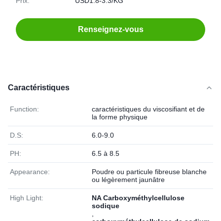
Prix:
USD1.8-3.3/KG
Renseignez-vous
Caractéristiques
Function:
caractéristiques du viscosifiant et de
la forme physique
D.S:
6.0-9.0
PH:
6.5 à 8.5
Appearance:
Poudre ou particule fibreuse blanche
ou légèrement jaunâtre
High Light:
NA Carboxyméthylcellulose
sodique
,