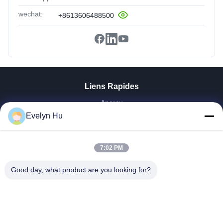
wechat:
+8613606488500
Liens Rapides
Aperçu
Produits
Evelyn Hu
VR Show
A Propos De Nous
7:02 PM
Visite D'usine
Contrôle De La Qualité
Good day, what product are you looking for?
Contact
Demande De Soumission
Nouvelles