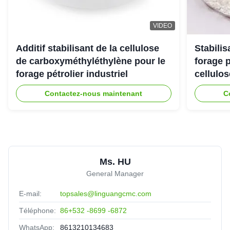
VIDEO
Additif stabilisant de la cellulose
Stabili
de carboxyméthyléthylène pour le
forage 
forage pétrolier industriel
cellulo
Contactez-nous maintenant
C
Ms. HU
General Manager
E-mail:
topsales@linguangcmc.com
Téléphone:
86+532 -8699 -6872
WhatsApp:
8613210134683