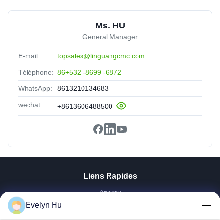
Ms. HU
General Manager
E-mail:
topsales@linguangcmc.com
Téléphone:
86+532 -8699 -6872
WhatsApp:
8613210134683
wechat:
+8613606488500
Liens Rapides
Aperçu
Evelyn Hu
Produits
VR Show