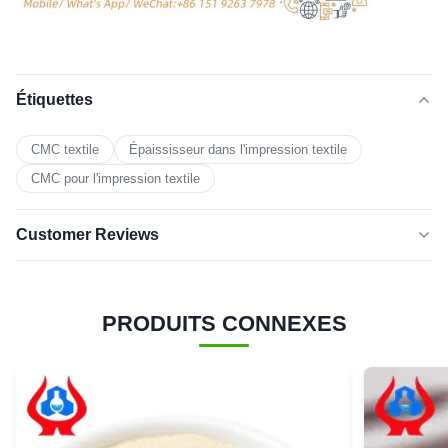
Étiquettes
CMC textile
Épaississeur dans l'impression textile
CMC pour l'impression textile
Customer Reviews
5.0
★★★★★
★★★★★
Basé sur 50 critiques récemment
PRODUITS CONNEXES
cinq
100%
étoiles
4 étoiles
0
3 étoiles
0
2 étoiles
0
1 étoile
0