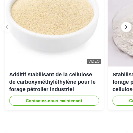
VIDEO
Additif stabilisant de la cellulose
Stabili
de carboxyméthyléthylène pour le
forage 
forage pétrolier industriel
cellulo
Contactez-nous maintenant
C