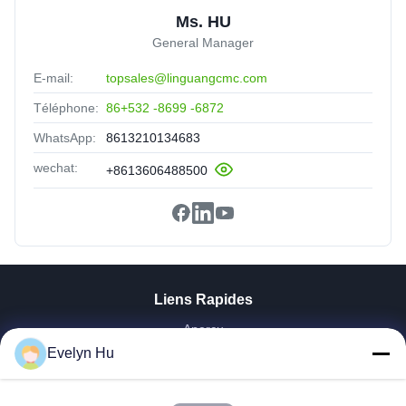
Ms. HU
General Manager
E-mail:
topsales@linguangcmc.com
Téléphone:
86+532 -8699 -6872
WhatsApp:
8613210134683
wechat:
+8613606488500
Liens Rapides
Aperçu
Evelyn Hu
Produits
VR Show
A Propos De Nous