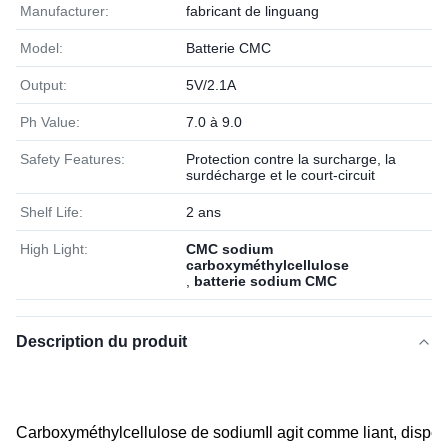
Manufacturer:
fabricant de linguang
Model:
Batterie CMC
Output:
5V/2.1A
Ph Value:
7.0 à 9.0
Safety Features:
Protection contre la surcharge, la
surdécharge et le court-circuit
Shelf Life:
2 ans
High Light:
CMC sodium
carboxyméthylcellulose
,
batterie sodium CMC
Description du produit
Carboxyméthylcellulose de sodium
Il agit comme liant, dispe