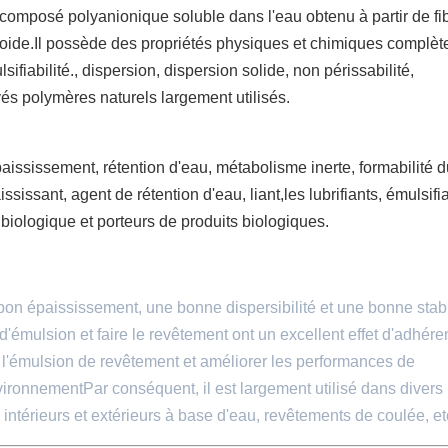
composé polyanionique soluble dans l'eau obtenu à partir de fi
roide.Il possède des propriétés physiques et chimiques complèt
ifiabilité., dispersion, dispersion solide, non périssabilité,
ivés polymères naturels largement utilisés.
sissement, rétention d'eau, métabolisme inerte, formabilité du
ississant, agent de rétention d'eau, liant,les lubrifiants, émulsifi
 biologique et porteurs de produits biologiques.
on épaississement, une bonne dispersibilité et une bonne stabil
d'émulsion et faire le revêtement ont un excellent effet d'adhér
de l'émulsion de revêtement et améliorer les performances de
nvironnementPar conséquent, il est largement utilisé dans divers
ntérieurs et extérieurs à base d'eau, revêtements de coulée, et