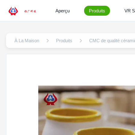
Aperçu
Produits
VR 
À La Maison
Produits
CMC de qualité céram