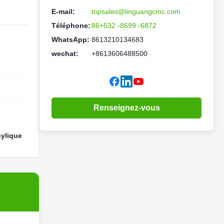
E-mail:
topsales@linguangcmc.com
Téléphone:
86+532 -8699 -6872
WhatsApp:
8613210134683
wechat:
+8613606488500
Renseignez-vous
ylique