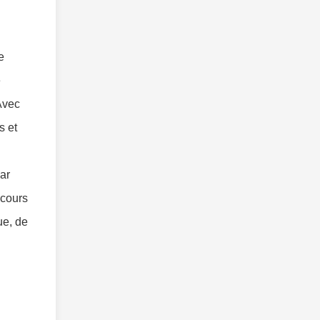
e
e
,Avec
s et
ar
cours
ue, de