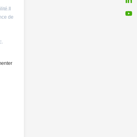
ité.Il
ence de
c.
menter