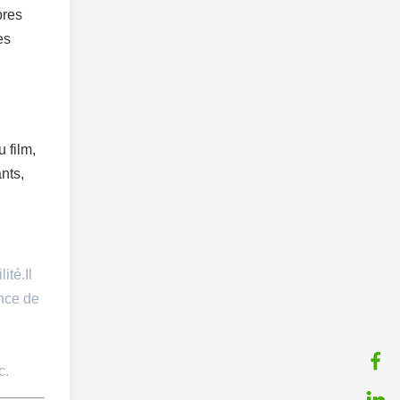
bres
es
 film,
ants,
ité.Il
ence de
c.