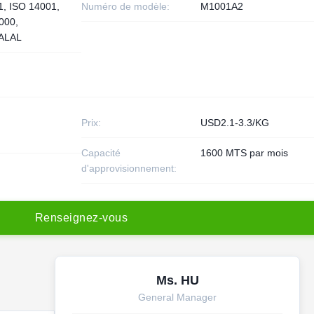
1, ISO 14001,
Numéro de modèle:
M1001A2
000,
ALAL
Prix:
USD2.1-3.3/KG
Capacité
1600 MTS par mois
d'approvisionnement:
R
e
n
s
e
i
g
n
e
z
-
v
o
u
s
Ms. HU
General Manager