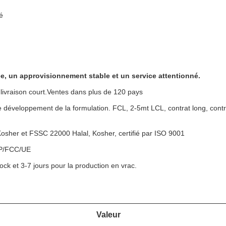
é
ée, un approvisionnement stable et un service attentionné.
 livraison court.Ventes dans plus de 120 pays
le développement de la formulation. FCL, 2-5mt LCL, contrat long, contr
er et FSSC 22000 Halal, Kosher, certifié par ISO 9001
USP/FCC/UE
tock et 3-7 jours pour la production en vrac.
Valeur