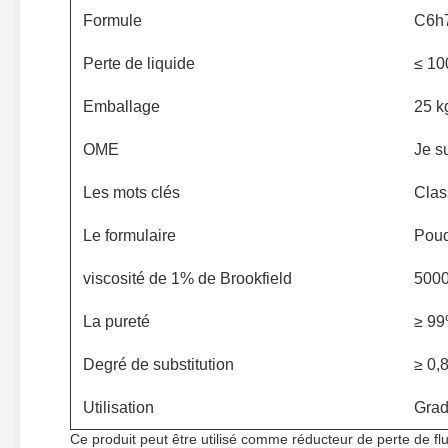
Formule
C6h7
Perte de liquide
≤ 10
Emballage
25 k
OME
Je s
Les mots clés
Clas
Le formulaire
Pou
viscosité de 1% de Brookfield
5000
La pureté
≥ 9
Degré de substitution
≥ 0,
Utilisation
Grad
Ce produit peut être utilisé comme réducteur de perte de flu