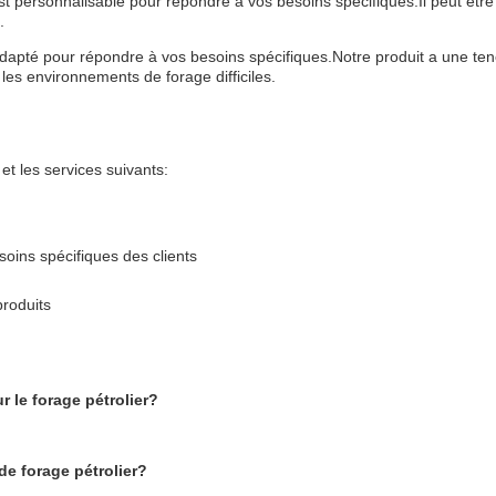
st personnalisable pour répondre à vos besoins spécifiques.Il peut être
.
 adapté pour répondre à vos besoins spécifiques.Notre produit a une te
 les environnements de forage difficiles.
et les services suivants:
oins spécifiques des clients
produits
 le forage pétrolier?
de forage pétrolier?