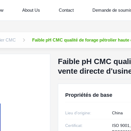
ow
About Us
Contact
Demande de soumis
lier CMC
Faible pH CMC qualité de forage pétrolier haute q
Faible pH CMC qualit
vente directe d'usin
Propriétés de base
Lieu d'origine:
China
Certificat:
ISO 9001,