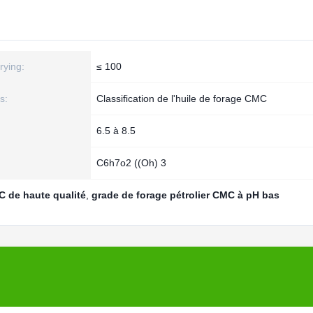
rying:
≤ 100
s:
Classification de l'huile de forage CMC
6.5 à 8.5
C6h7o2 ((Oh) 3
C de haute qualité
,
grade de forage pétrolier CMC à pH bas