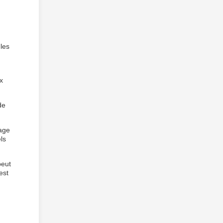
 les
x
de
rage
ls
peut
est