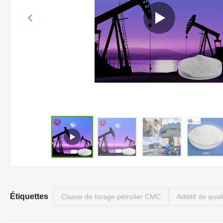
Étiquettes
Classe de forage pétrolier CMC
Additif de qual