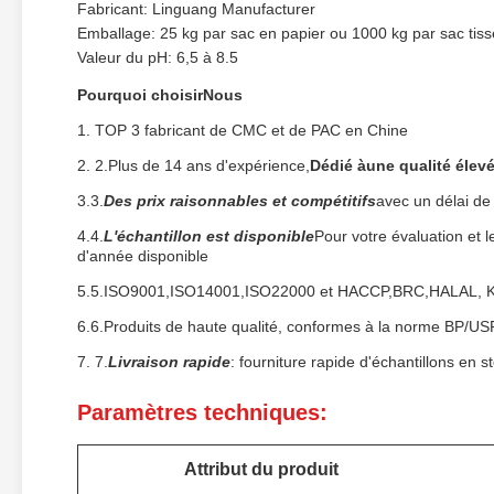
Fabricant: Linguang Manufacturer
Emballage: 25 kg par sac en papier ou 1000 kg par sac tiss
Valeur du pH: 6,5 à 8.5
Pourquoi choisir
Nous
1. TOP 3 fabricant de CMC et de PAC en Chine
2. 2.Plus de 14 ans d'expérience,
Dédié à
une qualité élev
3.3.
Des prix raisonnables et compétitifs
avec un délai de
4.4.
L'échantillon est disponible
Pour votre évaluation et 
d'année disponible
5.5.ISO9001,ISO14001,ISO22000 et HACCP,BRC,HALAL, Kosh
6.6.Produits de haute qualité, conformes à la norme BP/
7. 7.
Livraison rapide
: fourniture rapide d'échantillons en s
Paramètres techniques:
Attribut du produit