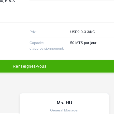
00, BRCS
Prix:
USD2.0-3.3/KG
Capacité
50 MTS par jour
d'approvisionnement:
R
e
n
s
e
i
g
n
e
z
-
v
o
u
s
Ms. HU
General Manager