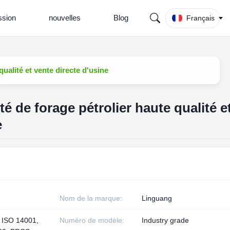
sion
nouvelles
Blog
Français
ualité et vente directe d'usine
é de forage pétrolier haute qualité e
e
Nom de la marque:
Linguang
 ISO 14001,
Numéro de modèle:
Industry grade