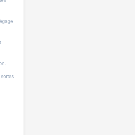
tes
 dégage
t
on.
 sortes