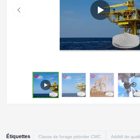
Étiquettes
Classe de forage pétrolier CMC
Additif de qual