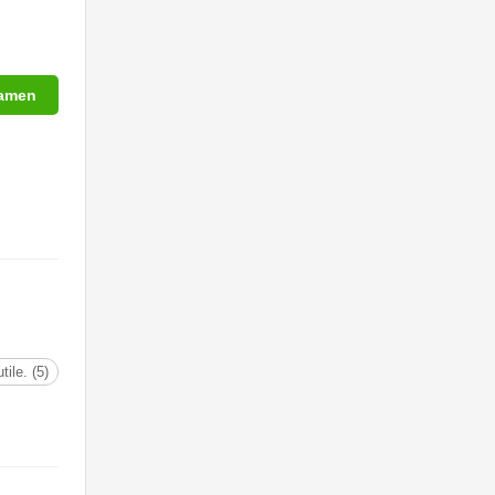
xamen
utile. (5)