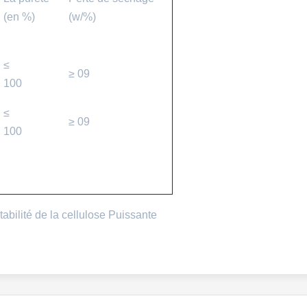
(en %)
(w/%)
≤
≥ 09
100
≤
≥ 09
100