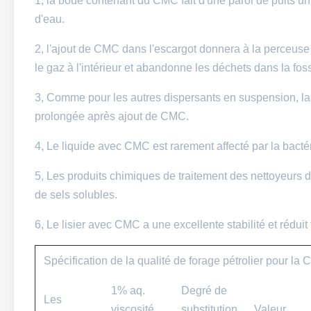
1, la boue contenant du CMC fait d'une paroi de puits un
d'eau.
2, l'ajout de CMC dans l'escargot donnera à la perceuse u
le gaz à l'intérieur et abandonne les déchets dans la fos
3, Comme pour les autres dispersants en suspension, la 
prolongée après ajout de CMC.
4, Le liquide avec CMC est rarement affecté par la bactér
5, Les produits chimiques de traitement des nettoyeurs 
de sels solubles.
6, Le lisier avec CMC a une excellente stabilité et réduit 
Spécification de la qualité de forage pétrolier pour la 
1% aq.
Degré de
Les
viscosité
substitution
Valeur