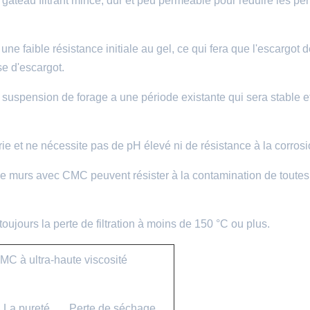
 gâteau filtrant mince, dur et peu perméable pour réduire les per
ne faible résistance initiale au gel, ce qui fera que l'escargot
se d'escargot.
suspension de forage a une période existante qui sera stable e
ie et ne nécessite pas de pH élevé ni de résistance à la corrosi
de murs avec CMC peuvent résister à la contamination de toutes
toujours la perte de filtration à moins de 150 °C ou plus.
CMC à ultra-haute viscosité
La pureté
Perte de séchage