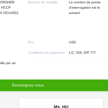
KORSHER
Numéro de modèle:
Le nombre de points
1 HCCP
d'interrogation est le
0 ISO14001
suivant:
Prix:
USD
Conditions de paiement:
L/C, D/A, D/P, T/T
ille par an
R
e
n
s
e
i
g
n
e
z
-
v
o
u
s
Ms. HU