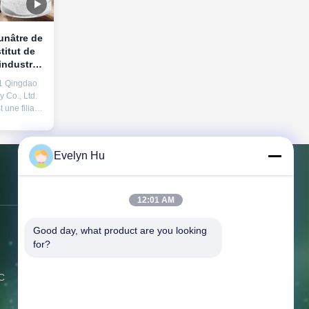
unâtre de
titut de
'industrie
se1 Qingdao
 Co., Ltd.
 une filiale
 New
, Ltd.C'est
e
Evelyn Hu
e dans la
ppement, la
le service
Nous contacter
12:01 AM
Good day, what product are you looking 
Adresse:
366 Jingang Shan RD,
for?
266555, district de Huangdao,
Qingdao, Chine
MC
Téléphone:
86-532-132101-34683
Fax:
86-532-8699-6872