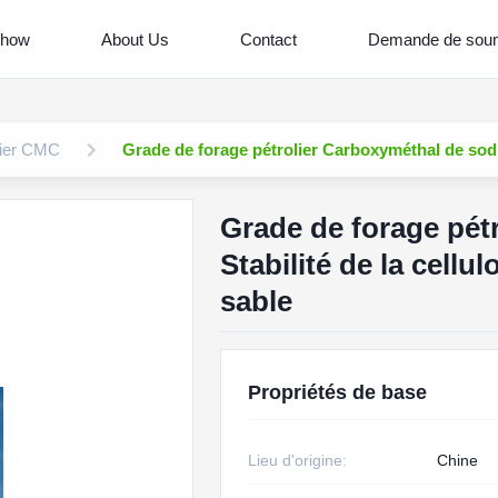
Show
About Us
Contact
Demande de soum
lier CMC
Grade de forage pétrolier Carboxyméthal de sodiu
Grade de forage pét
Stabilité de la cellu
sable
Propriétés de base
Lieu d'origine:
Chine