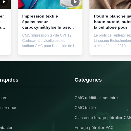
er
Impression textile
Poudre blanche ja
t
épaississeur
haute pureté, subs
e
carboxyméthylcellulose
la cellulose pour l
sodium CMC
textile
CMC Impression textile CVH12
Le profil de l'entrepri
Carboxyméthylcellulose de
Linguang Biotechnology
sodium CMC pour l'industrie de la
a été créée en 2010, est
s
teinture 1Description du produit La
de Dongying Linguang
cellulose naturelle est le
Material Technology Co.
de
polysaccharide le plus répandu et
une entreprise de haut
le plus riche en réserves dans la
technologie spécialisé
e
nature, et ses sources sont
recherche et le dévelo
extrêmement abondantes.la
production, la vente et 
 rapides
Catégories
u
technologie de modificatio...
de la ...
ison
CMC additif alimentaire
s de nous
CMC textile
Classe de forage pétrolier C
ntacter
Forage pétrolier PAC