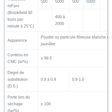
500
5000
500
5000
mPa▪s
(Brookfield 30
400 à
tours par
2000
minute à 25°C)
Poudre ou particule fibreuse blanche o
Apparence
jaunâtre
Contenu en
≥ 99.5
CMC (w/%)
Degré de
substitution
0.8 à 0.9
0.9-1.0
(D.S.)
Perte lors du
séchage
≤ 100
((w/%)