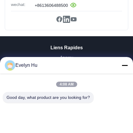
wechat:
+8613606488500
Liens Rapides
Aperçu
Produits
Evelyn Hu
VR Show
A Propos De Nous
4:08 AM
Visite D'usine
Contrôle De La Qualité
Good day, what product are you looking for?
Contact
Demande De Soumission
Nouvelles