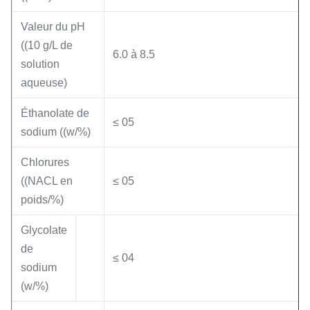
Valeur du pH
((10 g/L de
6.0 à 8.5
solution
aqueuse)
Éthanolate de
≤ 05
sodium ((w/%)
Chlorures
((NACL en
≤ 05
poids/%)
Glycolate
de
≤ 04
sodium
(w/%)