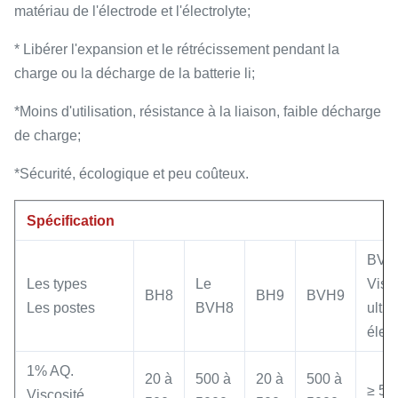
matériau de l'électrode et l'électrolyte;
* Libérer l'expansion et le rétrécissement pendant la
charge ou la décharge de la batterie li;
*Moins d'utilisation, résistance à la liaison, faible décharge
de charge;
*Sécurité, écologique et peu coûteux.
Spécification
BVH
Les types
Le
Visc
BH8
BH9
BVH9
Les postes
BVH8
ultra
élev
1% AQ.
20 à
500 à
20 à
500 à
≥ 50
Viscosité,