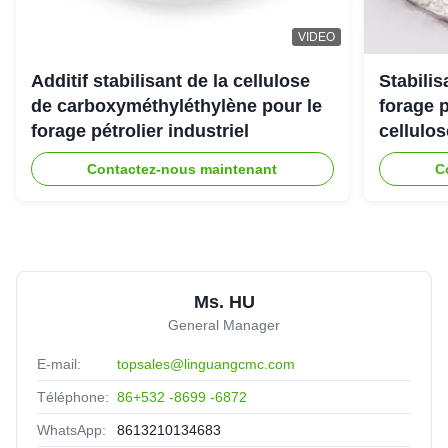
VIDEO
Additif stabilisant de la cellulose
Stabili
de carboxyméthyléthylène pour le
forage 
forage pétrolier industriel
cellulo
Contactez-nous maintenant
C
Ms. HU
General Manager
E-mail:
topsales@linguangcmc.com
Téléphone:
86+532 -8699 -6872
WhatsApp:
8613210134683