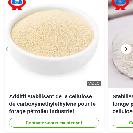
VIDEO
Additif stabilisant de la cellulose
Stabili
de carboxyméthyléthylène pour le
forage 
forage pétrolier industriel
cellulo
Contactez-nous maintenant
C