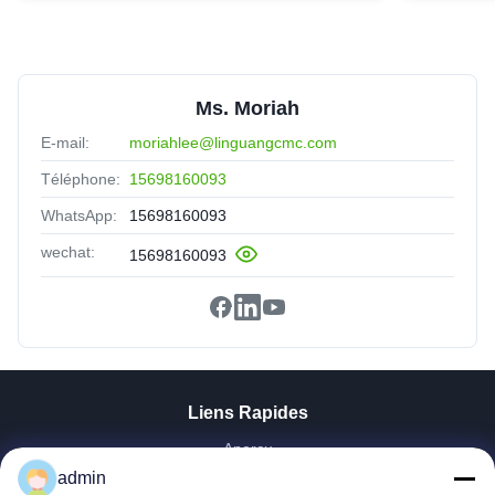
Ms. Moriah
E-mail:
moriahlee@linguangcmc.com
Téléphone:
15698160093
WhatsApp:
15698160093
wechat:
15698160093
Liens Rapides
Aperçu
admin
Produits