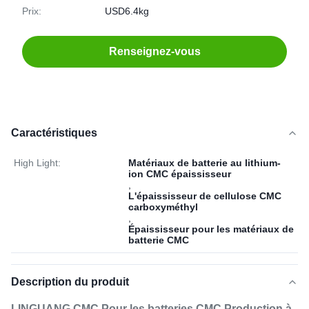
Prix:
USD6.4kg
Renseignez-vous
Caractéristiques
High Light:
Matériaux de batterie au lithium-
ion CMC épaississeur
,
L'épaississeur de cellulose CMC
carboxyméthyl
,
Épaississeur pour les matériaux de
batterie CMC
Description du produit
LINGUANG CMC Pour les batteries CMC Production à