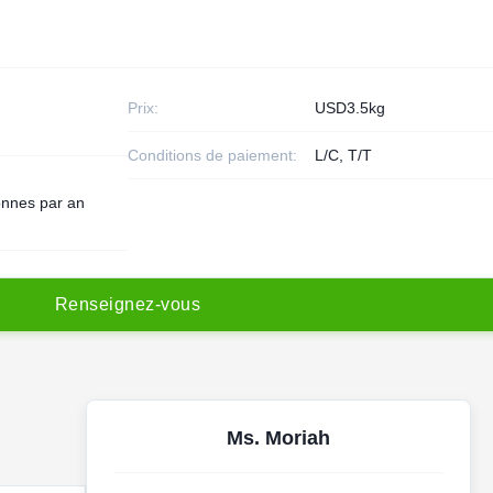
Prix:
USD3.5kg
Conditions de paiement:
L/C, T/T
onnes par an
R
e
n
s
e
i
g
n
e
z
-
v
o
u
s
Ms. Moriah