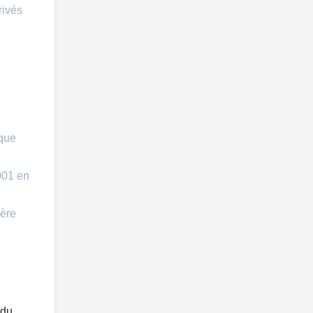
rivés
ique
001 en
ière
 du