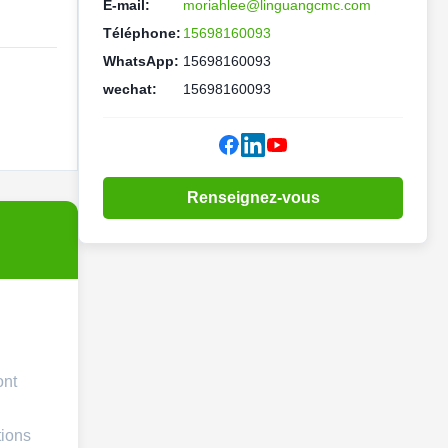
E-mail:
moriahlee@linguangcmc.com
Téléphone:
15698160093
WhatsApp:
15698160093
wechat:
15698160093
Renseignez-vous
ont
tions