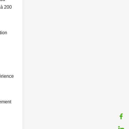
 à 200
tion
érience
iement