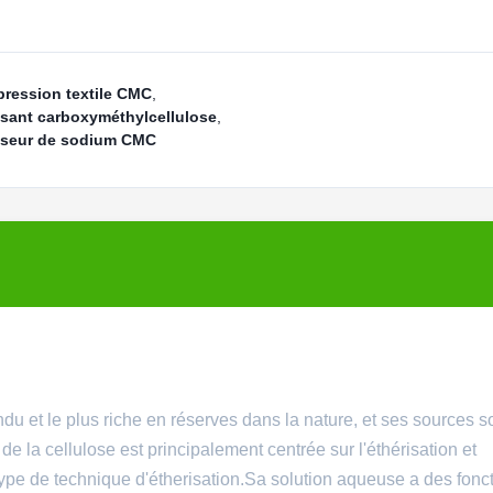
pression textile CMC
,
ssant carboxyméthylcellulose
,
isseur de sodium CMC
ndu et le plus riche en réserves dans la nature, et ses sources s
 la cellulose est principalement centrée sur l'éthérisation et
 type de technique d'étherisation.Sa solution aqueuse a des fonc