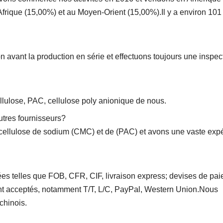
frique (15,00%) et au Moyen-Orient (15,00%).Il y a environ 101
n avant la production en série et effectuons toujours une inspec
ulose, PAC, cellulose poly anionique de nous.
utres fournisseurs?
cellulose de sodium (CMC) et de (PAC) et avons une vaste exp
ées telles que FOB, CFR, CIF, livraison express; devises de pa
nt acceptés, notamment T/T, L/C, PayPal, Western Union.Nous
chinois.