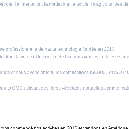
role, l'alimentation, la médecine, le textile,Il s'agit d'un des dé
se professionnelle de haute technologie fondée en 2010.
tion, la vente et le service de la carboxyméthylcellulose sod
tonnes et nous avons obtenu les certifications ISO9001 et ISO14
duits CMC utilisant des fibres végétales naturelles comme mat
ons commencé nos activités en 2016 et vendons en Amérique