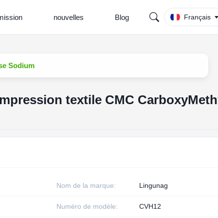
ission
nouvelles
Blog
Français
ose Sodium
'impression textile CMC CarboxyMeth
Nom de la marque:
Lingunag
Numéro de modèle:
CVH12