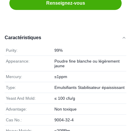
Renseignez-vous
Caractéristiques
Purity:
99%
Appearance:
Poudre fine blanche ou légèrement
jaune
Mercury:
≤1ppm
Type:
Emulsifiants Stabilisateur épaississant
Yeast And Mold:
≤ 100 cfu/g
Advantage:
Non toxique
Cas No.:
9004-32-4
Heavy Metals:
≤20PPm