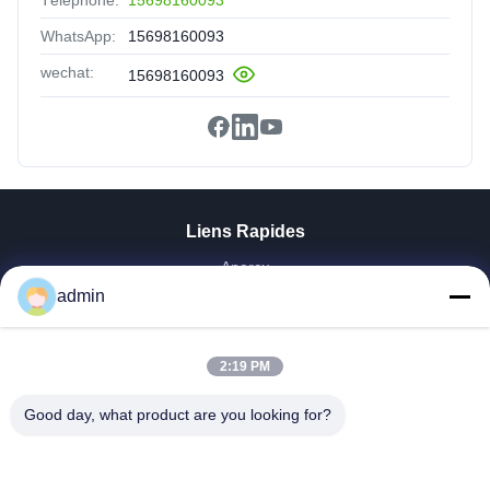
Téléphone:
15698160093
WhatsApp:
15698160093
wechat:
15698160093
Liens Rapides
Aperçu
admin
Produits
VR Show
A Propos De Nous
2:19 PM
Visite D'usine
Contrôle De La Qualité
Good day, what product are you looking for?
Contact
Demande De Soumission