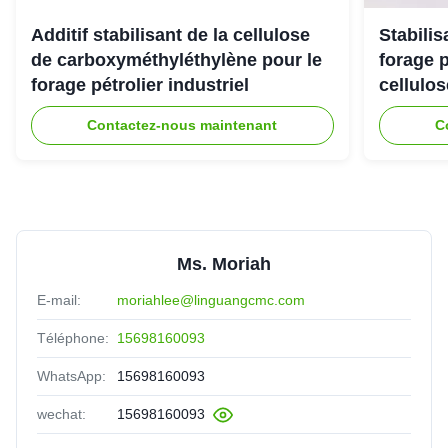
The viscoisty meets our requirement perfectly, and
Additif stabilisant de la cellulose
Stabili
dissolve quickly, no cake and impurities. Highly
de carboxyméthyléthylène pour le
forage 
recomended.
forage pétrolier industriel
cellulo
Contactez-nous maintenant
C
Ms. Moriah
E-mail:
moriahlee@linguangcmc.com
Téléphone:
15698160093
WhatsApp:
15698160093
wechat:
15698160093