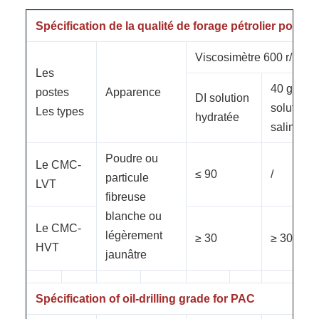
Spécification de la qualité de forage pétrolier pour 
Viscosimètre 600 r/min
Les
40 g/l de
postes
Apparence
DI solution
solution
Les types
hydratée
saline
Poudre ou
Le CMC-
≤ 90
/
particule
LVT
fibreuse
blanche ou
Le CMC-
légèrement
≥ 30
≥ 30
HVT
jaunâtre
Spécification of oil-drilling grade for PAC