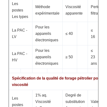
Les
Méthode
Viscosité
Perte de
postes
expérimentale
apparente
filtration
Les types
Pour les
La PAC -
≤
appareils
≤ 40
LV
16
électroniques
Pour les
≤
La PAC -
appareils
≥ 50
23
HV
électroniques
ans
Spécification de la qualité de forage pétrolier pour l
viscosité
1% aq.
Degré de
Les
Viscosité
substitution
Valeur
postes