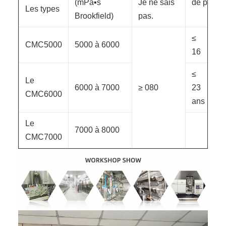
(mPa▪s
Je ne sais
de pH
Les types
Brookfield)
pas.
≤
CMC5000
5000 à 6000
16
≤
Le
6000 à 7000
≥ 080
23
CMC6000
ans
Le
7000 à 8000
CMC7000