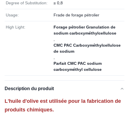
Degree of Substitution:
≥ 0,8
Usage:
Frade de forage pétrolier
High Light:
Forage pétrolier Granulation de
sodium carboxyméthylcellulose
,
CMC PAC Carboxyméthylcellulose
de sodium
,
Parfait CMC PAC sodium
carboxyméthyl cellulose
Description du produit
L'huile d'olive est utilisée pour la fabrication de
produits chimiques.