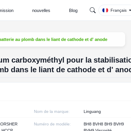
ission
nouvelles
Blog
Français
atterie au plomb dans le liant de cathode et d' anode
m carboxyméthyl pour la stabilisati
omb dans le liant de cathode et d' ano
Nom de la marque:
Linguang
KORSHER
Numéro de modèle:
BH8 BVH8 BH9 BVH9
1 HCCP
BVH9 Viscosité