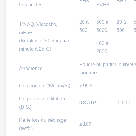
BH8
BH9
Les postes
BVH8
20 à
500 à
20 à
5
1% AQ. Viscosité,
500
5000
500
mPa▪s
(Brookfield 30 tours par
400 à
minute à 25°C)
2000
Poudre ou particule fibre
Apparence
jaunâtre
Contenu en CMC (w/%)
≥ 99.5
Degré de substitution
0.8 à 0.9
0.9-1.0
(D.S.)
Perte lors du séchage
≤ 100
((w/%)