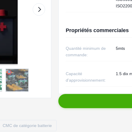
ISO2200
Propriétés commerciales
Quantité minimum de
5mts
commande:
Capacité
1.5 dix m
d'approvisionnement:
CMC de catégorie batterie