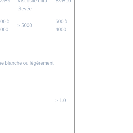
BVH9
Viscosité ultra
BVH10
élevée
00 à
500 à
≥ 5000
5000
4000
use blanche ou légèrement
≥ 1.0