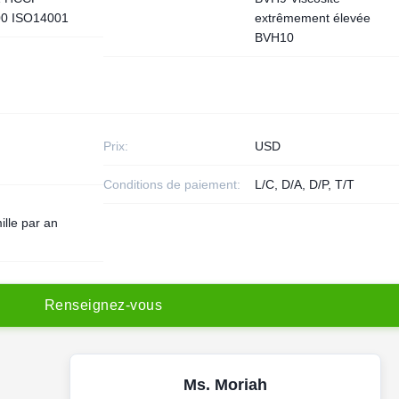
0 ISO14001
extrêmement élevée
BVH10
Prix:
USD
Conditions de paiement:
L/C, D/A, D/P, T/T
ille par an
R
e
n
s
e
i
g
n
e
z
-
v
o
u
s
Ms. Moriah