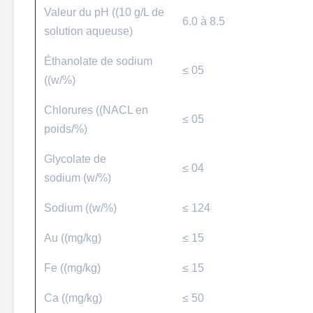
Valeur du pH ((10 g/L de
6.0 à 8.5
solution aqueuse)
Éthanolate de sodium
≤ 05
((w/%)
Chlorures ((NACL en
≤ 05
poids/%)
Glycolate de
≤ 04
sodium (w/%)
Sodium ((w/%)
≤ 124
Au ((mg/kg)
≤ 15
Fe ((mg/kg)
≤ 15
Ca ((mg/kg)
≤ 50