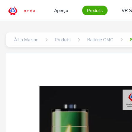
Aperçu
Produits
VR 
À La Maison
Produits
Batterie CMC