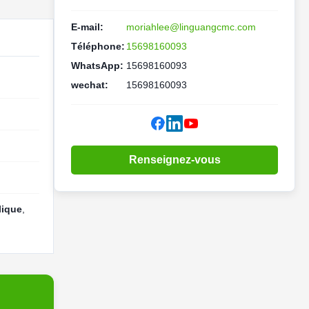
E-mail:
moriahlee@linguangcmc.com
Téléphone:
15698160093
WhatsApp:
15698160093
wechat:
15698160093
Renseignez-vous
lique
,