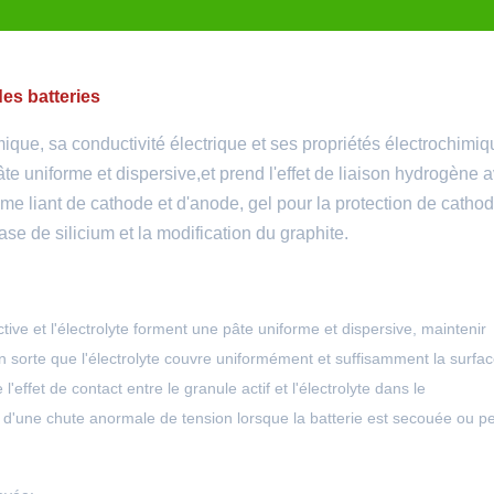
es batteries
ique, sa conductivité électrique et ses propriétés électrochimiq
pâte uniforme et dispersive,et prend l'effet de liaison hydrogène 
mme liant de cathode et d'anode, gel pour la protection de cathod
e de silicium et la modification du graphite.
ive et l'électrolyte forment une pâte uniforme et dispersive, maintenir
 en sorte que l'électrolyte couvre uniformément et suffisamment la surfa
l'effet de contact entre le granule actif et l'électrolyte dans le
e d'une chute anormale de tension lorsque la batterie est secouée ou p