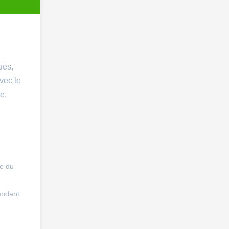
ues,
avec le
e,
ce du
endant