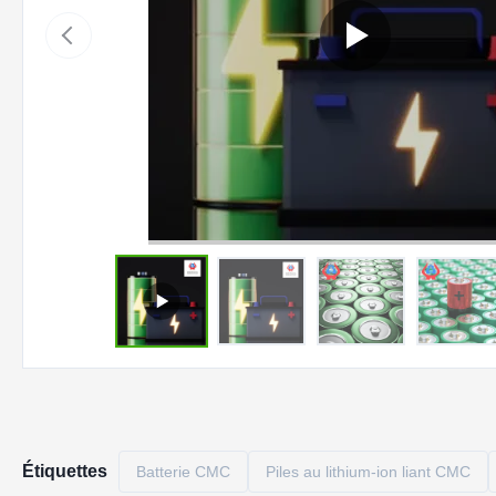
Étiquettes
Batterie CMC
Piles au lithium-ion liant CMC