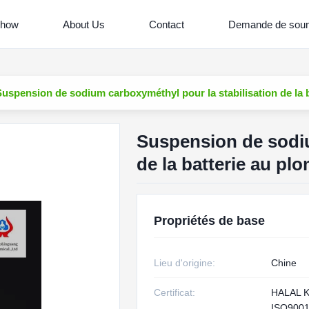
Show
About Us
Contact
Demande de soum
Suspension de sodium carboxyméthyl pour la stabilisation de la b
Suspension de sodiu
de la batterie au pl
Propriétés de base
Lieu d'origine:
Chine
Certificat:
HALAL 
ISO900