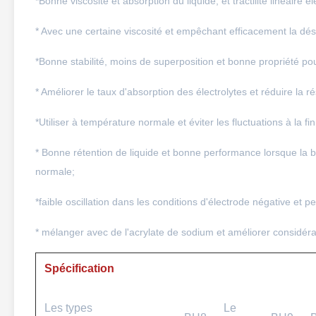
*Bonne viscosité et absorption du liquide, et tractilité linéaire é
* Avec une certaine viscosité et empêchant efficacement la désh
*Bonne stabilité, moins de superposition et bonne propriété pou
* Améliorer le taux d'absorption des électrolytes et réduire la r
*Utiliser à température normale et éviter les fluctuations à la f
* Bonne rétention de liquide et bonne performance lorsque la b
normale;
*faible oscillation dans les conditions d'électrode négative et 
* mélanger avec de l'acrylate de sodium et améliorer considér
Spécification
Les types
Le