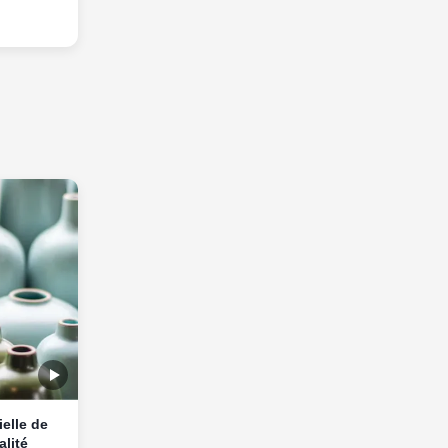
elle de
lité