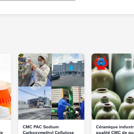
CMC PAC Sodium
Céramique industri
le
Carboxymethyl Cellulose
qualité CMC de qua