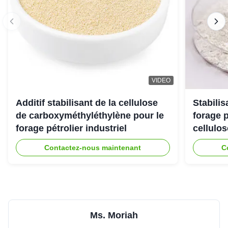
Your CMC have good consistency and reliable
performance, we will continue to order.
VIDEO
Additif stabilisant de la cellulose
Stabili
de carboxyméthyléthylène pour le
forage 
forage pétrolier industriel
cellulo
Contactez-nous maintenant
C
Ms. Moriah