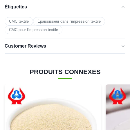
Étiquettes
CMC textile
Épaississeur dans l'impression textile
CMC pour l'impression textile
Customer Reviews
5.0
★★★★★
★★★★★
Basé sur 50 critiques récemment
PRODUITS CONNEXES
cinq
100%
étoiles
4 étoiles
0
3 étoiles
0
2 étoiles
0
1 étoile
0
ethan yoinon
★★★★★
★★★★★
E
Brazil
Sep 18.2025