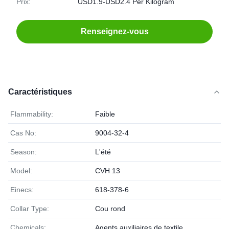
Prix:
USD1.9-USD2.4 Per Kilogram
Renseignez-vous
Caractéristiques
Flammability:
Faible
Cas No:
9004-32-4
Season:
L'été
Model:
CVH 13
Einecs:
618-378-6
Collar Type:
Cou rond
Chemicals:
Agents auxiliaires de textile