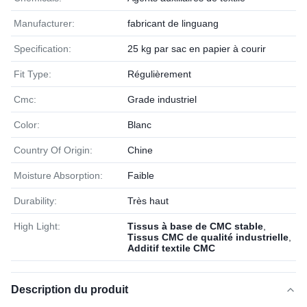
Manufacturer:
fabricant de linguang
Specification:
25 kg par sac en papier à courir
Fit Type:
Régulièrement
Cmc:
Grade industriel
Color:
Blanc
Country Of Origin:
Chine
Moisture Absorption:
Faible
Durability:
Très haut
High Light:
Tissus à base de CMC stable
,
Tissus CMC de qualité industrielle
,
Additif textile CMC
Description du produit