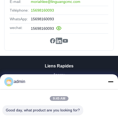
E-mail:
moriahlee@linguangcmc.com
Téléphone:
15698160093
WhatsApp:
15698160093
wechat:
15698160093
Liens Rapides
Aperçu
admin
Produits
VR Show
A Propos De Nous
9:45 AM
Visite D'usine
Contrôle De La Qualité
Good day, what product are you looking for?
Contact