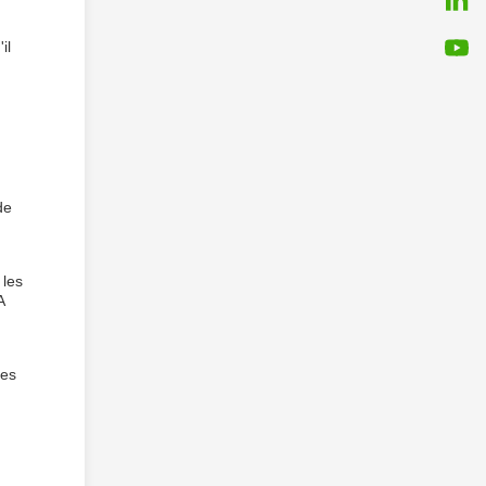
il
de
 les
A
des