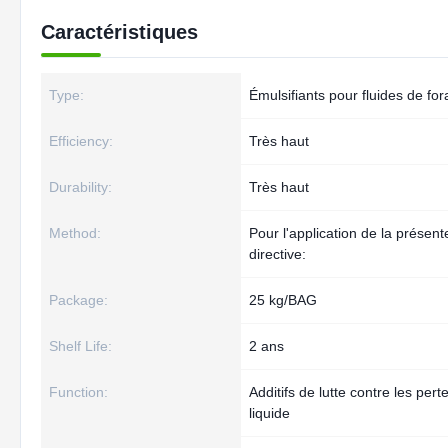
Caractéristiques
Type:
Émulsifiants pour fluides de fo
Efficiency:
Très haut
Durability:
Très haut
Method:
Pour l'application de la présent
directive:
Package:
25 kg/BAG
Shelf Life:
2 ans
Function:
Additifs de lutte contre les pert
liquide