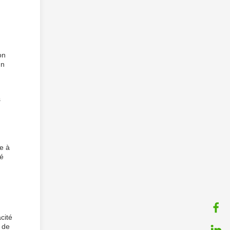
on
un
s
e à
té
cité
 de