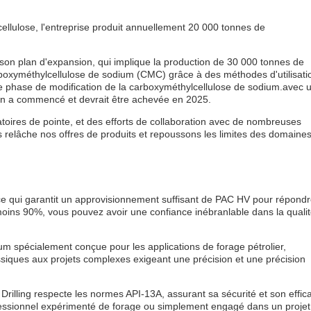
cellulose, l'entreprise produit annuellement 20 000 tonnes de
de son plan d'expansion, qui implique la production de 30 000 tonnes de
rboxyméthylcellulose de sodium (CMC) grâce à des méthodes d'utilisati
ème phase de modification de la carboxyméthylcellulose de sodium.avec 
ion a commencé et devrait être achevée en 2025.
atoires de pointe, et des efforts de collaboration avec de nombreuses
 relâche nos offres de produits et repoussons les limites des domaine
ce qui garantit un approvisionnement suffisant de PAC HV pour répondr
moins 90%, vous pouvez avoir une confiance inébranlable dans la quali
m spécialement conçue pour les applications de forage pétrolier,
siques aux projets complexes exigeant une précision et une précision
Drilling respecte les normes API-13A, assurant sa sécurité et son effica
fessionnel expérimenté de forage ou simplement engagé dans un projet