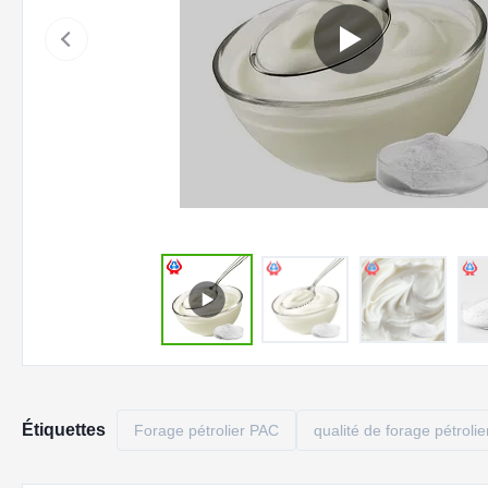
Étiquettes
Forage pétrolier PAC
qualité de forage pétrolie