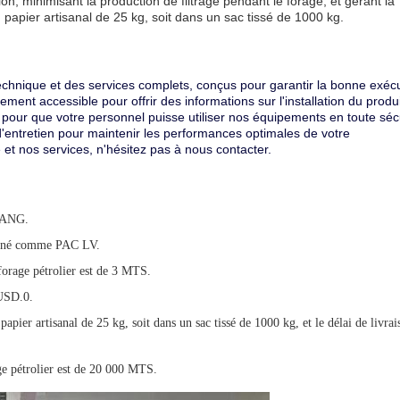
on, minimisant la production de filtrage pendant le forage, et gérant la
n papier artisanal de 25 kg, soit dans un sac tissé de 1000 kg.
technique et des services complets, conçus pour garantir la bonne exéc
ement accessible pour offrir des informations sur l'installation du produ
pour que votre personnel puisse utiliser nos équipements en toute séc
d'entretien pour maintenir les performances optimales de votre
et nos services, n'hésitez pas à nous contacter.
GUANG.
signé comme PAC LV.
orage pétrolier est de 3 MTS.
 USD.0.
papier artisanal de 25 kg, soit dans un sac tissé de 1000 kg, et le délai de livrai
ge pétrolier est de 20 000 MTS.