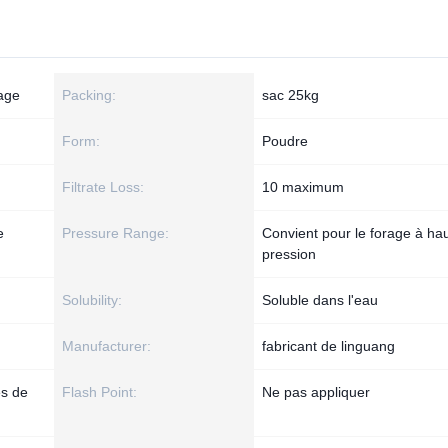
rage
Packing:
sac 25kg
Form:
Poudre
Filtrate Loss:
10 maximum
e
Pressure Range:
Convient pour le forage à ha
pression
Solubility:
Soluble dans l'eau
Manufacturer:
fabricant de linguang
es de
Flash Point:
Ne pas appliquer