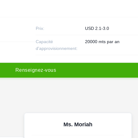
Prix:
USD 2.1-3.0
Capacité
20000 mts par an
d'approvisionnement:
R
e
n
s
e
i
g
n
e
z
-
v
o
u
s
Ms. Moriah