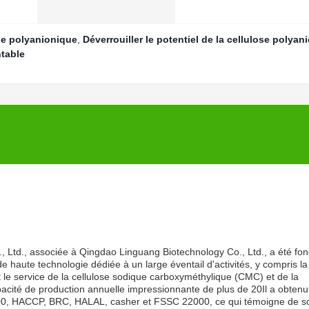
se polyanionique
,
Déverrouiller le potentiel de la cellulose polyan
ntable
 Ltd., associée à Qingdao Linguang Biotechnology Co., Ltd., a été fo
 haute technologie dédiée à un large éventail d'activités, y compris la
et le service de la cellulose sodique carboxyméthylique (CMC) et de la
acité de production annuelle impressionnante de plus de 20Il a obtenu
000, HACCP, BRC, HALAL, casher et FSSC 22000, ce qui témoigne de s