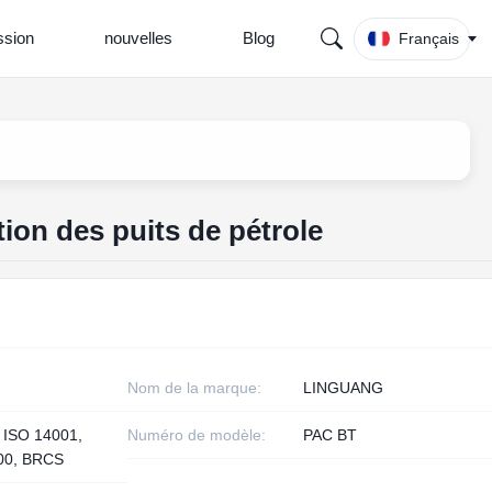
sion
nouvelles
Blog
Français
tion des puits de pétrole
Nom de la marque:
LINGUANG
 ISO 14001,
Numéro de modèle:
PAC BT
00, BRCS