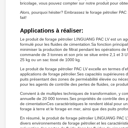
bricolage, vous pouvez compter sur notre produit pour obteni
Alors, pourquoi hésiter? Embrassez le forage pétrolier PAC 
fait!
Applications à réaliser:
Le produit de forage pétrolier LINGUANG PAC LV est un agen
formulé pour les fluides de cimentation.Sa fonction principale
minimiser la production de filtrat pendant les opérations d
commande de 3 tonnes et son prix se situe entre 2,1 et 3 
25 kg ou un sac tissé de 1000 kg.
Le produit de forage pétrolier PAC LV excelle en termes d'eff
applications de forage pétrolier.Ses capacités supérieures d
puits présentant des zones de perméabilité élevée ou néces
pour les agents de contrôle des pertes de fluides, ce produit
Convient à de multiples techniques de transformation, y co
annuelle de 20 000 tonnes.Ses propriétés de contrôle des pe
de cimentationCes caractéristiques le rendent idéal pour un 
forage à terre et le forage en mer, ainsi que des puits prof
En résumé, le produit de forage pétrolier LINGUANG PAC LV 
divers environnements de forage pétrolier.et les caractéristi