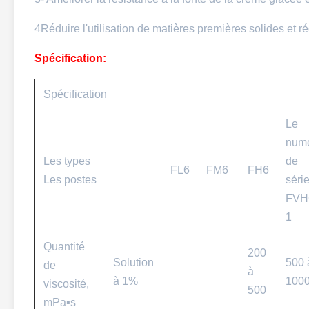
4Réduire l'utilisation de matières premières solides et r
Spécification:
Spécification
Le
num
Les types
de
FL6
FM6
FH6
Les postes
séri
FVH
1
Quantité
200
Solution
500 
de
à
à 1%
100
viscosité,
500
mPa▪s