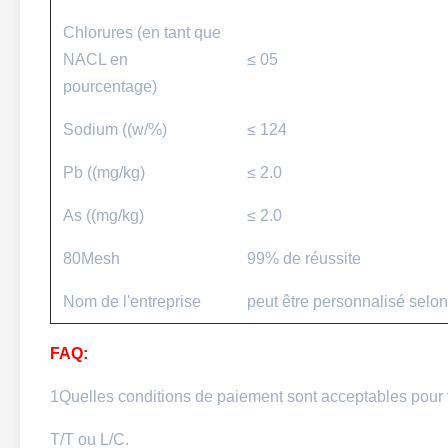
Chlorures (en tant que
NACL en
≤ 05
pourcentage)
Sodium ((w/%)
≤ 124
Pb ((mg/kg)
≤ 2.0
As ((mg/kg)
≤ 2.0
80Mesh
99% de réussite
Nom de l'entreprise
peut être personnalisé selo
FAQ:
1Quelles conditions de paiement sont acceptables pour
T/T ou L/C.