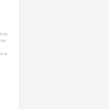
ndong
rale
ns la