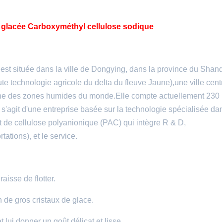
e glacée Carboxyméthyl cellulose sodique
st située dans la ville de Dongying, dans la province du Sha
te technologie agricole du delta du fleuve Jaune),une ville cent
 l'une des zones humides du monde.Elle compte actuellement 230
l s'agit d'une entreprise basée sur la technologie spécialisée da
 de cellulose polyanionique (PAC) qui intègre R & D,
tations), et le service.
isse de flotter.
n de gros cristaux de glace.
 lui donner un goût délicat et lisse.