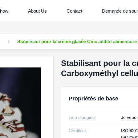
Show
About Us
Contact
Demande de soum
Stabilisant pour la crème glacée Cmc additif alimentair
Stabilisant pour la 
Carboxyméthyl cellu
Propriétés de base
Lieu d'origine:
Je vous 
Certificat:
ISO900
ISO220