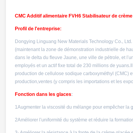
CMC Additif alimentaire FVH6 Stabilisateur de crèm
Profil de l'entreprise:
Dongying Linguang New Materials Technology Co., Ltd. e
(maintenant la zone de démonstration industrielle de hau
dans le delta du fleuve Jaune, une ville de pétrole, et
employés et un actif fixe total de 230 millions de yuans.I
production de cellulose sodique carboxyméthyl (CMC) et
production,ventes (y compris les importations et les expor
Fonction dans les glaces
:
1Augmenter la viscosité du mélange pour empêcher la gra
2Améliorer l'uniformité du système et réduire la formatio
3- Améliorer la résistance à la fonte de la crème glacée et