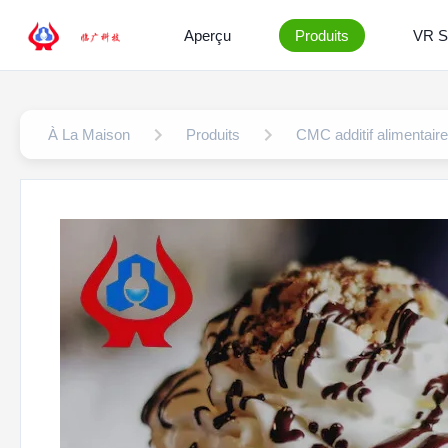
Aperçu
Produits
VR 
À La Maison
Produits
CMC additif alimentaire