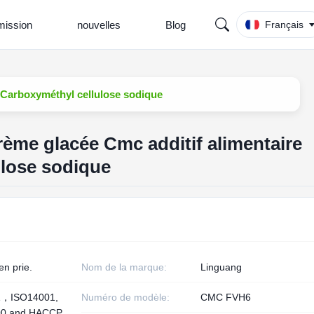
ission
nouvelles
Blog
Français
e Carboxyméthyl cellulose sodique
crème glacée Cmc additif alimentaire
lose sodique
en prie.
Nom de la marque:
Linguang
1，ISO14001,
Numéro de modèle:
CMC FVH6
00 and HACCP