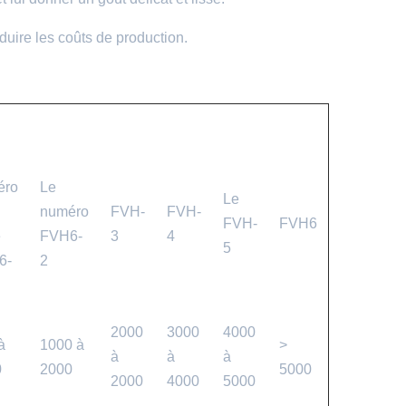
éduire les coûts de production.
éro
Le
Le
numéro
FVH-
FVH-
FVH-
FVH6
e
FVH6-
3
4
5
6-
2
2000
3000
4000
à
1000 à
>
à
à
à
0
2000
5000
2000
4000
5000