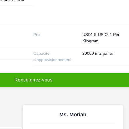
Prix:
USD1.9-USD2.1 Per
Kilogram
Capacité
20000 mts par an
d'approvisionnement:
R
e
n
s
e
i
g
n
e
z
-
v
o
u
s
Ms. Moriah