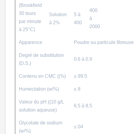
(Brookfield
400
30 tours
Solution
5 à
à
par minute
à 2%
400
2000
à 25°C)
Apparence
Poudre ou particule fibreus
Degré de substitution
0.6 à 0.9
(D.S.)
Contenu en CMC ((%)
≥ 99.5
Humectation (w/%)
≤ 8
Valeur du pH ((10 g/L
6.5 à 8.5
solution aqueuse)
Glycolate de sodium
≤ 04
(w/%)