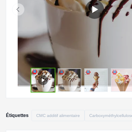
Étiquettes
CMC additif alimentaire
Carboxyméthylcellulose