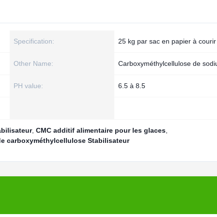
Specification:
25 kg par sac en papier à courir
Other Name:
Carboxyméthylcellulose de sod
PH value:
6.5 à 8.5
bilisateur
,
CMC additif alimentaire pour les glaces
,
 de carboxyméthylcellulose Stabilisateur