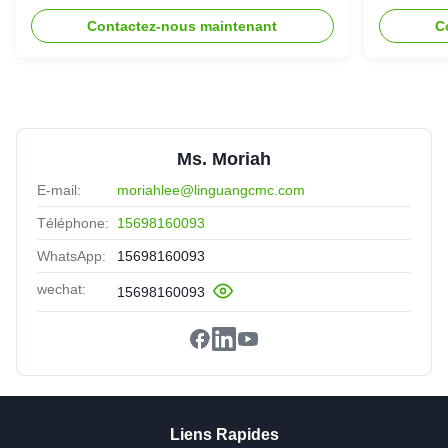
E
Egypt
Nov 20.2025
Contactez-nous maintenant
C
The dissolution rate is fast and stable, greatly imporves our
product efficiency. Highly recommended
Ms. Moriah
E-mail:
moriahlee@linguangcmc.com
Téléphone:
15698160093
WhatsApp:
15698160093
wechat:
15698160093
Liens Rapides