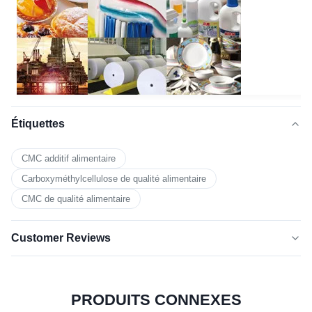
Étiquettes
CMC additif alimentaire
Carboxyméthylcellulose de qualité alimentaire
CMC de qualité alimentaire
Customer Reviews
5.0
★★★★★
★★★★★
Basé sur 50 critiques récemment
PRODUITS CONNEXES