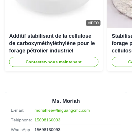
VIDEO
Additif stabilisant de la cellulose
Stabili
de carboxyméthyléthylène pour le
forage 
forage pétrolier industriel
cellulo
Contactez-nous maintenant
C
Ms. Moriah
E-mail:
moriahlee@linguangcmc.com
Téléphone:
15698160093
WhatsApp:
15698160093