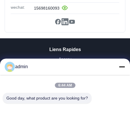
wechat:
15698160093
Liens Rapides
Aperçu
admin
Produits
VR Show
A Propos De Nous
6:44 AM
Visite D'usine
Contrôle De La Qualité
Good day, what product are you looking for?
Contact
Demande De Soumission
Nouvelles