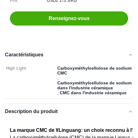
Prix:
USD2.1-3.3/KG
Renseignez-vous
Caractéristiques
High Light:
Carboxyméthylcellulose de sodium
CMC
,
Carboxyméthylcellulose de sodium
dans l'industrie céramique
,
CMC dans l'industrie céramique
Description du produit
La marque CMC de ¥Linguang: un choix reconnu à l'éche
La carboxyméthylcellulose (CMC) de la marque Lingua, d