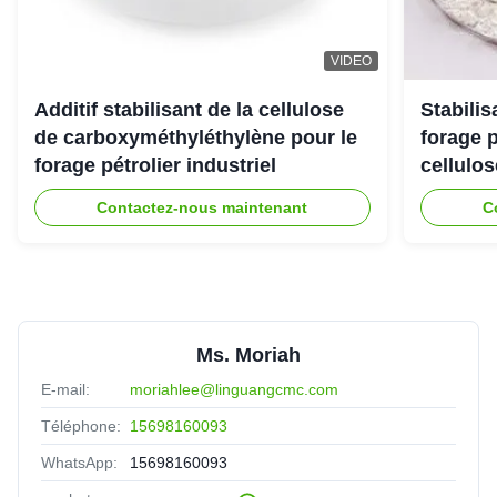
VIDEO
Additif stabilisant de la cellulose
Stabili
de carboxyméthyléthylène pour le
forage 
forage pétrolier industriel
cellulo
Contactez-nous maintenant
C
Ms. Moriah
E-mail:
moriahlee@linguangcmc.com
Téléphone:
15698160093
WhatsApp:
15698160093