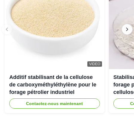
VIDEO
Additif stabilisant de la cellulose
Stabili
de carboxyméthyléthylène pour le
forage 
forage pétrolier industriel
cellulo
Contactez-nous maintenant
C