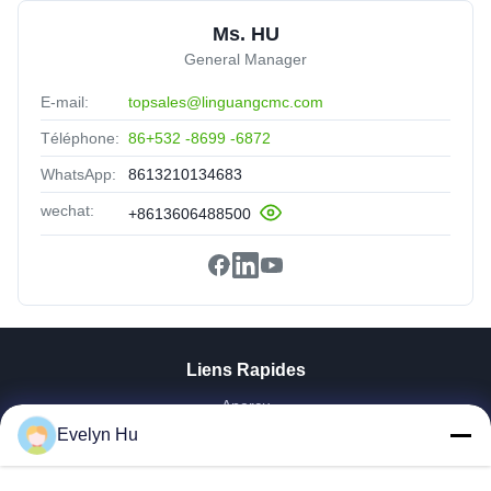
Ms. HU
General Manager
E-mail:
topsales@linguangcmc.com
Téléphone:
86+532 -8699 -6872
WhatsApp:
8613210134683
wechat:
+8613606488500
Liens Rapides
Aperçu
Produits
Evelyn Hu
VR Show
A Propos De Nous