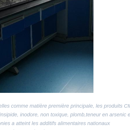
relles comme matière première principale, les produits 
insipide, inodore, non toxique, plomb,teneur en arsenic e
ies a atteint les additifs alimentaires nationaux