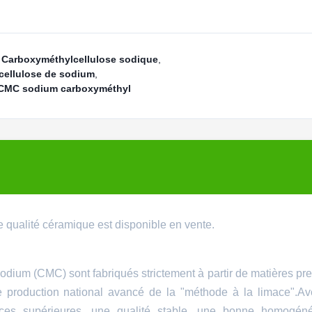
 Carboxyméthylcellulose sodique
,
ellulose de sodium
,
e CMC sodium carboxyméthyl
 qualité céramique est disponible en vente.
odium (CMC) sont fabriqués strictement à partir de matières pr
e production national avancé de la "méthode à la limace".A
nces supérieures, une qualité stable, une bonne homogéné