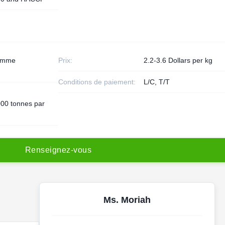
ramme
Prix:
2.2-3.6 Dollars per kg
Conditions de paiement:
L/C, T/T
00 tonnes par
R
e
n
s
e
i
g
n
e
z
-
v
o
u
s
Ms. Moriah