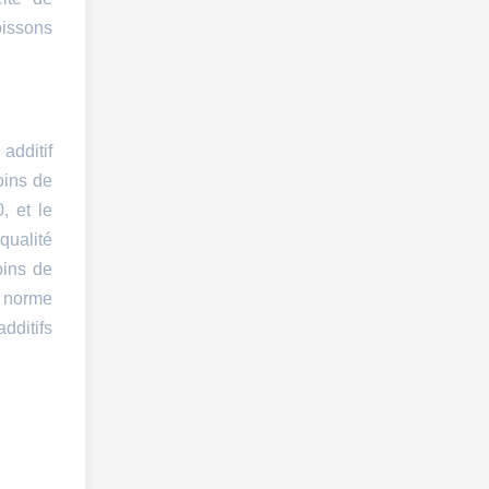
oissons
additif
oins de
, et le
qualité
oins de
a norme
dditifs