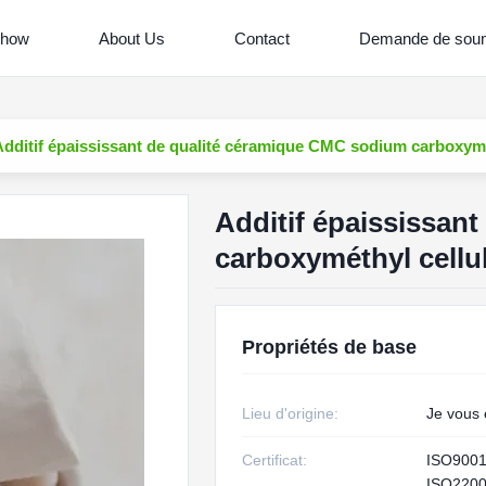
Show
About Us
Contact
Demande de soum
Additif épaississant de qualité céramique CMC sodium carboxymé
Additif épaississan
carboxyméthyl cellu
Propriétés de base
Lieu d'origine:
Je vous 
Certificat:
ISO900
ISO220