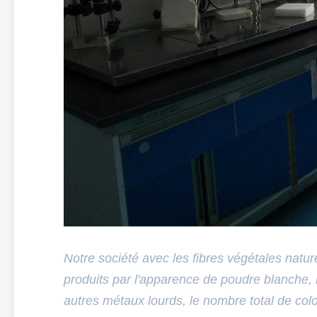
Notre société avec les fibres végétales natu
produits par l'apparence de poudre blanche, 
autres métaux lourds, le nombre total de colon