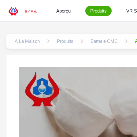
Aperçu
Produits
VR 
À La Maison
Produits
Batterie CMC