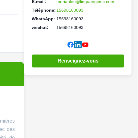
E-mail:
moriahlee@linguangcmc.com
Téléphone:
15698160093
WhatsApp:
15698160093
wechat:
15698160093
Renseignez-vous
emières
vec des
ité de