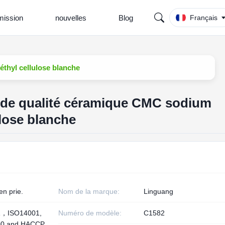
ission
nouvelles
Blog
Français
thyl cellulose blanche
t de qualité céramique CMC sodium
lose blanche
en prie.
Nom de la marque:
Linguang
1，ISO14001,
Numéro de modèle:
C1582
00 and HACCP