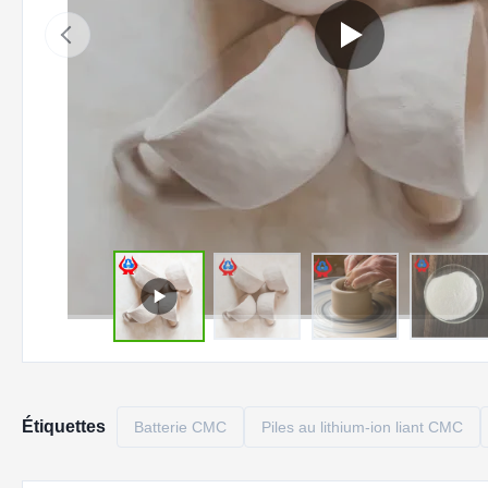
Étiquettes
Batterie CMC
Piles au lithium-ion liant CMC