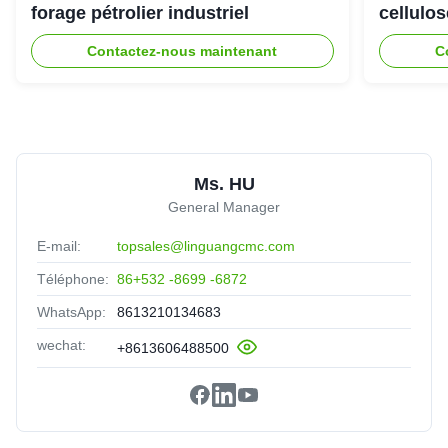
forage pétrolier industriel
cellulo
Contactez-nous maintenant
C
Ms. HU
General Manager
E-mail:
topsales@linguangcmc.com
Téléphone:
86+532 -8699 -6872
WhatsApp:
8613210134683
wechat:
+8613606488500