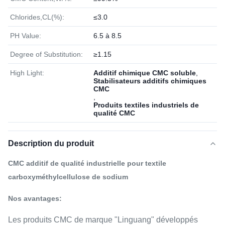
Chlorides,CL(%):
≤3.0
PH Value:
6.5 à 8.5
Degree of Substitution:
≥1.15
High Light:
Additif chimique CMC soluble
,
Stabilisateurs additifs chimiques
CMC
,
Produits textiles industriels de
qualité CMC
Description du produit
CMC additif de qualité industrielle pour textile
carboxyméthylcellulose de sodium
Nos avantages:
Les produits CMC de marque "Linguang" développés