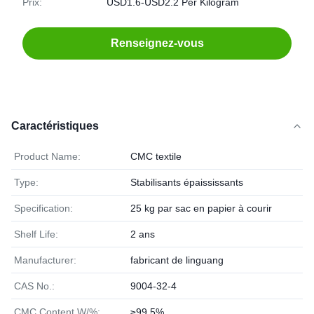
Prix:
USD1.6-USD2.2 Per Kilogram
Renseignez-vous
Caractéristiques
Product Name:
CMC textile
Type:
Stabilisants épaississants
Specification:
25 kg par sac en papier à courir
Shelf Life:
2 ans
Manufacturer:
fabricant de linguang
CAS No.:
9004-32-4
CMC Content,W/%:
≥99.5%