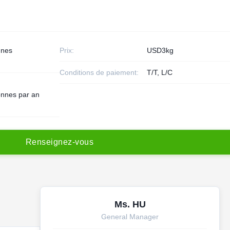
nnes
Prix:
USD3kg
Conditions de paiement:
T/T, L/C
onnes par an
R
e
n
s
e
i
g
n
e
z
-
v
o
u
s
Ms. HU
General Manager