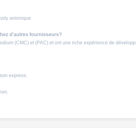
poly anionique
chez d'autres fournisseurs?
 sodium (CMC) et (PAC) et ont une riche expérience de dévelop
ison express;
ion.