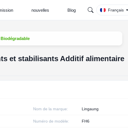
ission
nouvelles
Blog
Français
e Biodégradable
 et stabilisants Additif alimentaire
Nom de la marque:
Lingaung
Numéro de modèle:
FH6