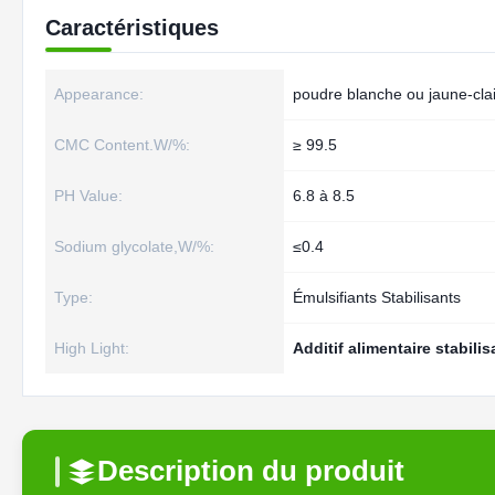
Caractéristiques
Appearance:
poudre blanche ou jaune-clai
CMC Content.W/%:
≥ 99.5
PH Value:
6.8 à 8.5
Sodium glycolate,W/%:
≤0.4
Type:
Émulsifiants Stabilisants
High Light:
Additif alimentaire stabili
Description du produit