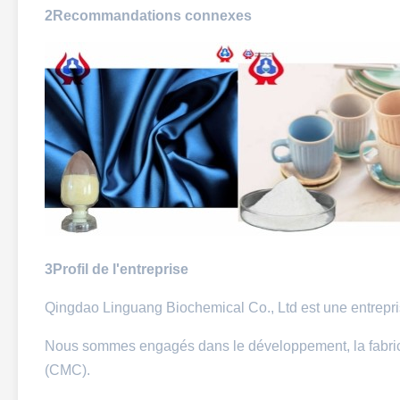
2Recommandations connexes
3Profil de l'entreprise
Qingdao Linguang Biochemical Co., Ltd est une entrepri
Nous sommes engagés dans le développement, la fabricat
(CMC).