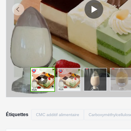
Étiquettes
CMC additif alimentaire
Carboxyméthylcellulose