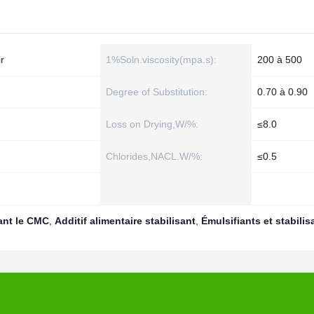
r
1%Soln.viscosity(mpa.s):
200 à 500
Degree of Substitution:
0.70 à 0.90
Loss on Drying,W/%:
≤8.0
Chlorides,NACL.W/%:
≤0.5
sant le CMC
,
Additif alimentaire stabilisant
,
Émulsifiants et stabilis