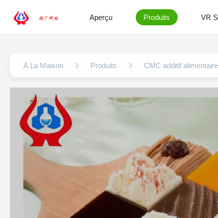
Aperçu
Produits
VR 
À La Maison
Produits
CMC additif alimentaire