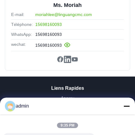
Ms. Moriah
E-mail:
moriahlee@linguangcmc.com
Téléphone:
15698160093
WhatsApp:
15698160093
wechat:
15698160093
Liens Rapides
Aperçu
Produits
admin
VR Show
A Propos De Nous
9:35 PM
Visite D'usine