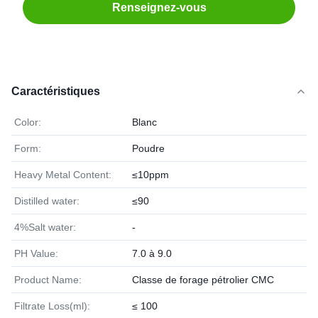
Renseignez-vous
Caractéristiques
Color:
Blanc
Form:
Poudre
Heavy Metal Content:
≤10ppm
Distilled water:
≤90
4%Salt water:
-
PH Value:
7.0 à 9.0
Product Name:
Classe de forage pétrolier CMC
Filtrate Loss(ml):
≤ 100