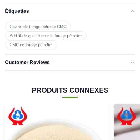
Étiquettes
Classe de forage pétrolier CMC
Additif de qualité pour le forage pétrolier
CMC de forage pétrolier
Customer Reviews
5.0
★★★★★
★★★★★
Basé sur 50 critiques récemment
PRODUITS CONNEXES
cinq
100%
étoiles
4 étoiles
0
3 étoiles
0
2 étoiles
0
1 étoile
0