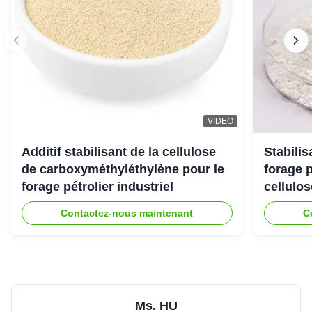
VIDEO
Additif stabilisant de la cellulose
Stabili
de carboxyméthyléthylène pour le
forage 
forage pétrolier industriel
cellulo
Contactez-nous maintenant
C
Ms. HU