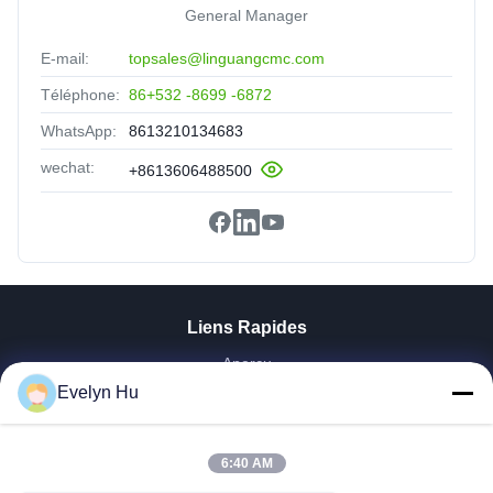
General Manager
E-mail:
topsales@linguangcmc.com
Téléphone:
86+532 -8699 -6872
WhatsApp:
8613210134683
wechat:
+8613606488500
Liens Rapides
Aperçu
Evelyn Hu
Produits
VR Show
A Propos De Nous
6:40 AM
Visite D'usine