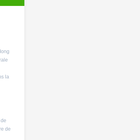
ndong
rale
ns la
 de
ure de