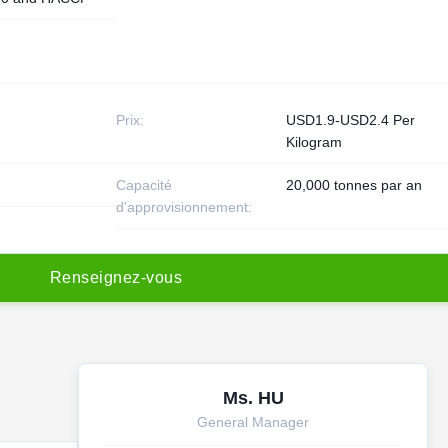
Prix:
USD1.9-USD2.4 Per
Kilogram
Capacité
20,000 tonnes par an
d'approvisionnement:
R
e
n
s
e
i
g
n
e
z
-
v
o
u
s
Ms. HU
General Manager