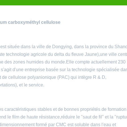
dium carboxyméthyl cellulose
st située dans la ville de Dongying, dans la province du Sha
te technologie agricole du delta du fleuve Jaune),une ville cent
 l'une des zones humides du monde.Elle compte actuellement 230
l s'agit d'une entreprise basée sur la technologie spécialisée da
 de cellulose polyanionique (PAC) qui intègre R & D,
tations), et le service.
des caractéristiques stables et de bonnes propriétés de formation
rend le film de haute résistance,réduire le "saut de fil" et la "rupt
de dimensionnement formé par CMC est soluble dans l'eau et