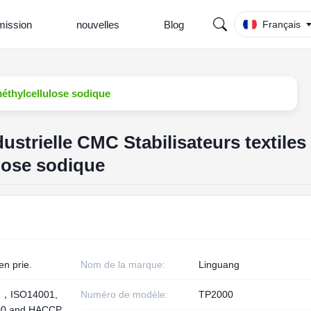
ission
nouvelles
Blog
Français
méthylcellulose sodique
dustrielle CMC Stabilisateurs textiles
lose sodique
en prie.
Nom de la marque:
Linguang
1，ISO14001,
Numéro de modèle:
TP2000
00 and HACCP