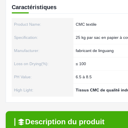
Caractéristiques
Product Name:
CMC textile
Specification:
25 kg par sac en papier à co
Manufacturer:
fabricant de linguang
Loss on Drying(%):
≤ 100
PH Value:
6.5 à 8.5
High Light:
Tissus CMC de qualité indu
Description du produit