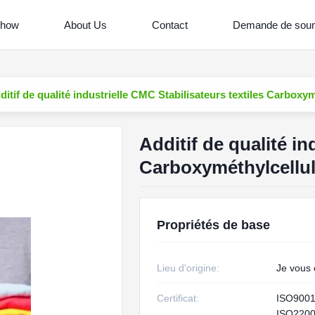
Show
About Us
Contact
Demande de soum
ditif de qualité industrielle CMC Stabilisateurs textiles Carboxy
Additif de qualité in
Carboxyméthylcellu
Propriétés de base
Lieu d'origine:
Je vous 
Certificat:
ISO900
ISO220