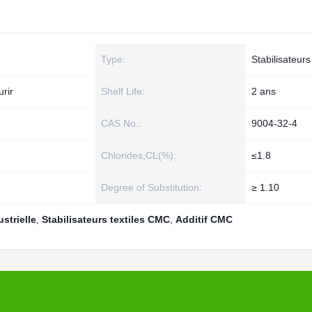
Type:
Stabilisateurs
urir
Shelf Life:
2 ans
CAS No.:
9004-32-4
Chlorides,CL(%):
≤1.8
Degree of Substitution:
≥ 1.10
strielle
,
Stabilisateurs textiles CMC
,
Additif CMC