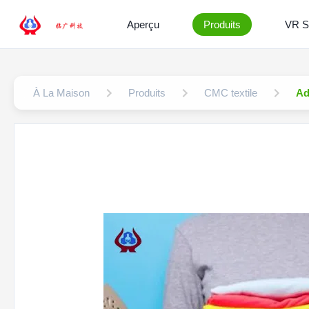
Aperçu
Produits
VR 
À La Maison
Produits
CMC textile
Ad