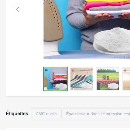
Étiquettes
CMC textile
Épaississeur dans l'impression text