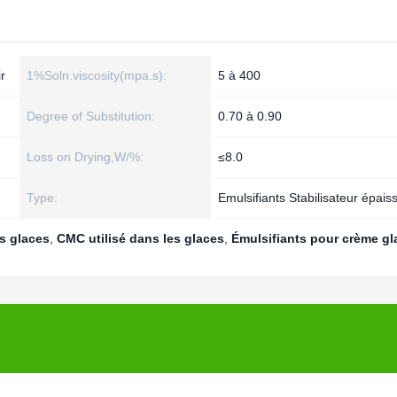
r
1%Soln.viscosity(mpa.s):
5 à 400
Degree of Substitution:
0.70 à 0.90
Loss on Drying,W/%:
≤8.0
Type:
Emulsifiants Stabilisateur épais
es glaces
,
CMC utilisé dans les glaces
,
Émulsifiants pour crème gl