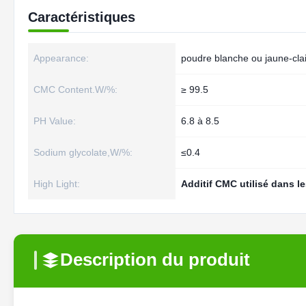
Caractéristiques
Appearance:
poudre blanche ou jaune-clai
CMC Content.W/%:
≥ 99.5
PH Value:
6.8 à 8.5
Sodium glycolate,W/%:
≤0.4
High Light:
Additif CMC utilisé dans l
Description du produit