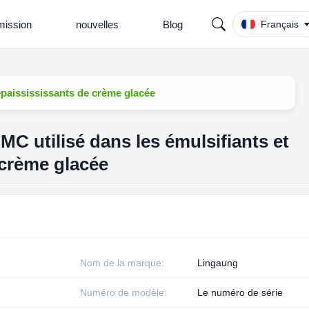
ission
nouvelles
Blog
Français
 épaissississants de crème glacée
CMC utilisé dans les émulsifiants et
 crème glacée
Nom de la marque:
Lingaung
Numéro de modèle:
Le numéro de série