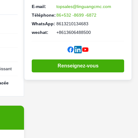
E-mail:
topsales@linguangcmc.com
Téléphone:
86+532 -8699 -6872
WhatsApp:
8613210134683
wechat:
+8613606488500
Renseignez-vous
sissant
acée