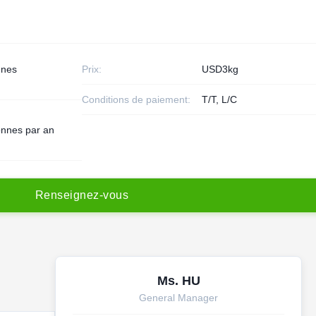
nnes
Prix:
USD3kg
Conditions de paiement:
T/T, L/C
onnes par an
R
e
n
s
e
i
g
n
e
z
-
v
o
u
s
Ms. HU
General Manager