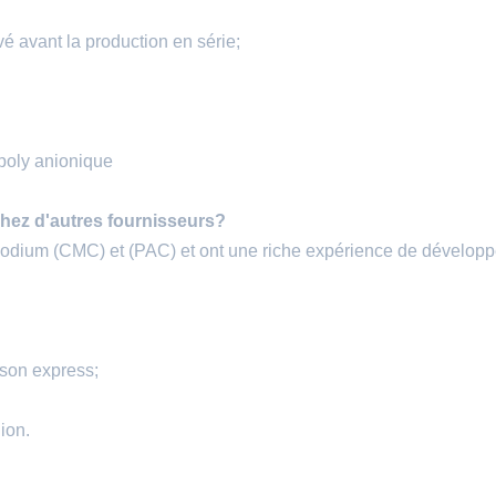
vé avant la production en série;
poly anionique
chez d'autres fournisseurs?
 sodium (CMC) et (PAC) et ont une riche expérience de dévelop
ison express;
ion.