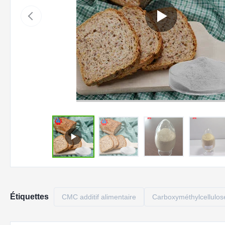
Étiquettes
CMC additif alimentaire
Carboxyméthylcellulose