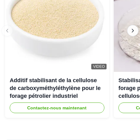
VIDEO
Additif stabilisant de la cellulose
Stabili
de carboxyméthyléthylène pour le
forage 
forage pétrolier industriel
cellulo
Contactez-nous maintenant
C