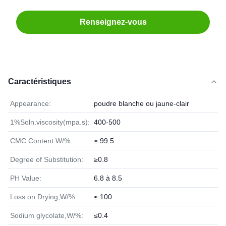
Renseignez-vous
Caractéristiques
Appearance:
poudre blanche ou jaune-clair
1%Soln.viscosity(mpa.s):
400-500
CMC Content.W/%:
≥ 99.5
Degree of Substitution:
≥0.8
PH Value:
6.8 à 8.5
Loss on Drying,W/%:
≤ 100
Sodium glycolate,W/%:
≤0.4