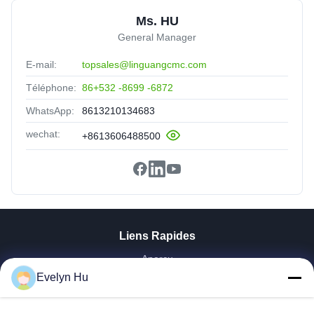
Ms. HU
General Manager
E-mail:
topsales@linguangcmc.com
Téléphone:
86+532 -8699 -6872
WhatsApp:
8613210134683
wechat:
+8613606488500
Liens Rapides
Aperçu
Evelyn Hu
Produits
VR Show
A Propos De Nous