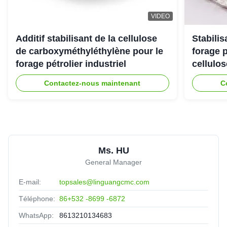
VIDEO
Additif stabilisant de la cellulose
Stabili
de carboxyméthyléthylène pour le
forage 
forage pétrolier industriel
cellulo
Contactez-nous maintenant
C
Ms. HU
General Manager
E-mail:
topsales@linguangcmc.com
Téléphone:
86+532 -8699 -6872
WhatsApp:
8613210134683