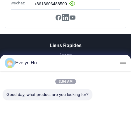
wechat:
+8613606488500
Liens Rapides
Aperçu
Produits
Evelyn Hu
VR Show
A Propos De Nous
3:04 AM
Visite D'usine
Contrôle De La Qualité
Good day, what product are you looking for?
Contact
Demande De Soumission
Nouvelles
Dongying Linguang New Material Technology Co., Ltd.