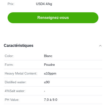
Prix:
USD4.4/kg
Renseignez-vous
Caractéristiques
Color:
Blanc
Form:
Poudre
Heavy Metal Content:
≤10ppm
Distilled water:
≤90
4%Salt water:
-
PH Value:
7.0 à 9.0