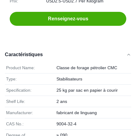
Prix:
USD2.5-USD2.7 Per Kilogram
Renseignez-vous
Caractéristiques
Product Name:
Classe de forage pétrolier CMC
Type:
Stabilisateurs
Specification:
25 kg par sac en papier à courir
Shelf Life:
2 ans
Manufacturer:
fabricant de linguang
CAS No.:
9004-32-4
Degree of
≥ 090