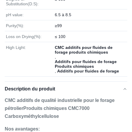
Substitution(D.S):
pH value:
6.5 à 8.5
Purity(%):
≥99
Loss on Drying(%):
≤ 100
High Light:
CMC additifs pour fluides de
forage produits chimiques
,
Additifs pour fluides de forage
Produits chimiques
,
Additifs pour fluides de forage
Description du produit
CMC additifs de qualité industrielle pour le forage
pétrolier
Produits chimiques
CMC7000
Carboxyméthylcellulose
Nos avantages: