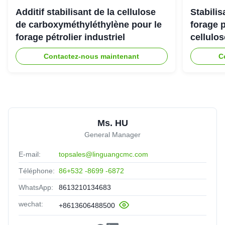
dissolve quickly, no cake and impurities. Highly
Additif stabilisant de la cellulose
Stabili
recomended.
de carboxyméthyléthylène pour le
forage 
forage pétrolier industriel
cellulo
Contactez-nous maintenant
C
Ms. HU
General Manager
E-mail:
topsales@linguangcmc.com
Téléphone:
86+532 -8699 -6872
WhatsApp:
8613210134683
wechat:
+8613606488500