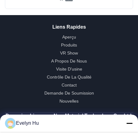
Liens Rapides
Aperçu
Produits
VR Show
A Propos De Nous
Visite D'usine
Contrôle De La Qualité
Contact
Demande De Soumission
Nouvelles
Dongying Linguang New Material Technology Co., Ltd.
Evelyn Hu
86-532-132101-34683
topsales@linguangcmc.com