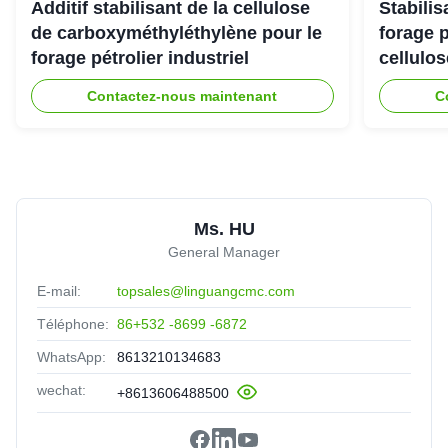
dissolve quickly, no cake and impurities. Highly
Additif stabilisant de la cellulose
Stabili
recomended.
de carboxyméthyléthylène pour le
forage 
forage pétrolier industriel
cellulo
Contactez-nous maintenant
C
Ms. HU
General Manager
E-mail:
topsales@linguangcmc.com
Téléphone:
86+532 -8699 -6872
WhatsApp:
8613210134683
wechat:
+8613606488500