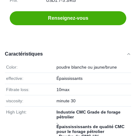
Prix:
USD1.7-3.3/KG
Renseignez-vous
Caractéristiques
Color:
poudre blanche ou jaune/brune
effective:
Épaississants
Filtrate loss:
10max
viscosity:
minute 30
High Light:
Industrie CMC Grade de forage
pétrolier
,
Épaissississants de qualité CMC
pour le forage pétrolier