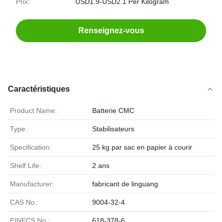
Prix:
USD1.9-USD2.1 Per Kilogram
Renseignez-vous
Caractéristiques
Product Name:
Batterie CMC
Type:
Stabilisateurs
Specification:
25 kg par sac en papier à courir
Shelf Life:
2 ans
Manufacturer:
fabricant de linguang
CAS No.:
9004-32-4
EINECS No.:
618-378-6