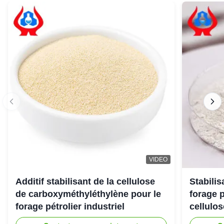
VIDEO
Additif stabilisant de la cellulose
Stabili
de carboxyméthyléthylène pour le
forage 
forage pétrolier industriel
cellulo