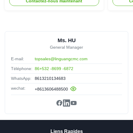
Contactez-nous maintenant
C
Ms. HU
General Manager
E-mail:
topsales@linguangcmc.com
Téléphone:
86+532 -8699 -6872
WhatsApp:
8613210134683
wechat:
+8613606488500
Liens Rapides