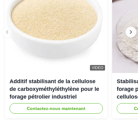
VIDEO
Additif stabilisant de la cellulose
Stabili
de carboxyméthyléthylène pour le
forage 
forage pétrolier industriel
cellulo
Contactez-nous maintenant
C