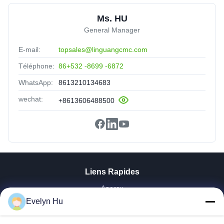
Ms. HU
General Manager
E-mail:
topsales@linguangcmc.com
Téléphone:
86+532 -8699 -6872
WhatsApp:
8613210134683
wechat:
+8613606488500
Liens Rapides
Aperçu
Evelyn Hu
Produits
VR Show