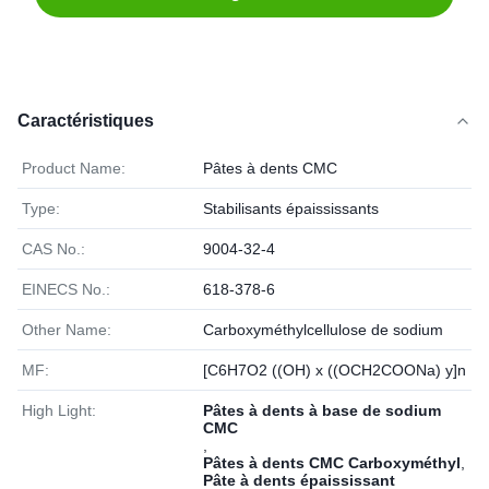
Caractéristiques
Product Name:
Pâtes à dents CMC
Type:
Stabilisants épaississants
CAS No.:
9004-32-4
EINECS No.:
618-378-6
Other Name:
Carboxyméthylcellulose de sodium
MF:
[C6H7O2 ((OH) x ((OCH2COONa) y]n
High Light:
Pâtes à dents à base de sodium
CMC
,
Pâtes à dents CMC Carboxyméthyl
,
Pâte à dents épaississant