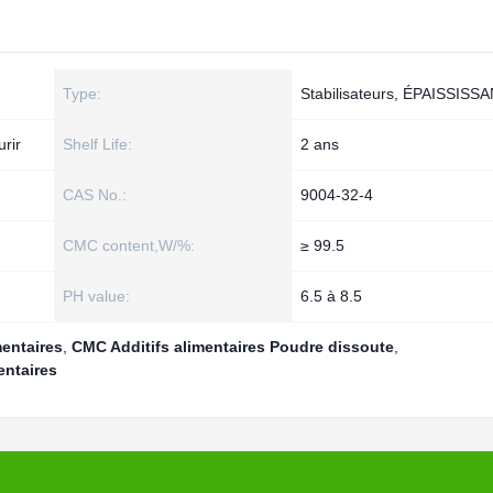
Type:
Stabilisateurs, ÉPAISSISS
urir
Shelf Life:
2 ans
CAS No.:
9004-32-4
CMC content,W/%:
≥ 99.5
PH value:
6.5 à 8.5
mentaires
,
CMC Additifs alimentaires Poudre dissoute
,
entaires