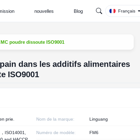
ission
nouvelles
Blog
Français
s CMC poudre dissoute ISO9001
pain dans les additifs alimentaires
e ISO9001
en prie.
Nom de la marque:
Linguang
1，ISO14001,
Numéro de modèle:
FM6
00 and HACCP