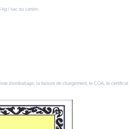
kg / sac ou carton.
iste d'emballage, la facture de chargement, le COA, le certificat