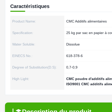
Caractéristiques
Product Name:
CMC Additifs alimentaires
Specification:
25 kg par sac en papier à co
Water Soluble:
Dissolue
EINECS No.:
618-378-6
Degree of Substitution(D.S):
0,7-0,9
High Light:
CMC poudre d'additifs ali
ISO9001 CMC additifs alim
Description du produit