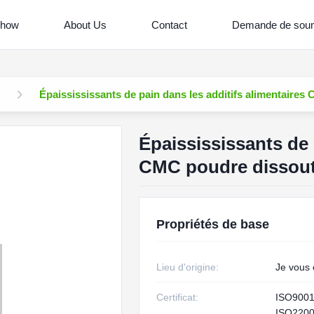
Show
About Us
Contact
Demande de soum
Épaissississants de pain dans les additifs alimentaire
Épaissississants de 
CMC poudre dissout
Propriétés de base
Lieu d'origine:
Je vous 
Certificat:
ISO900
ISO220