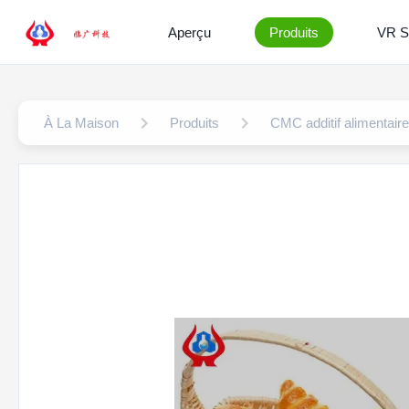
Aperçu
Produits
VR 
À La Maison
Produits
CMC additif alimentaire