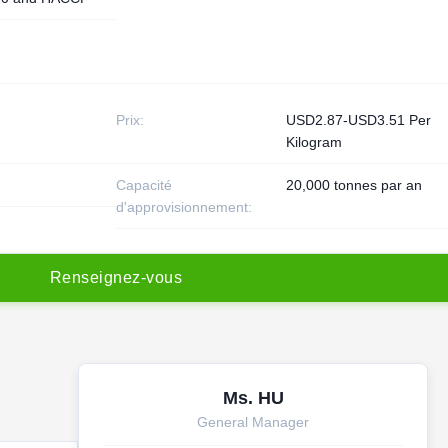
Prix:
USD2.87-USD3.51 Per
Kilogram
Capacité
20,000 tonnes par an
d'approvisionnement:
R
e
n
s
e
i
g
n
e
z
-
v
o
u
s
Ms. HU
General Manager