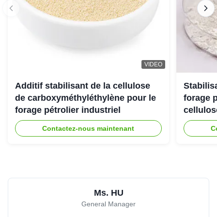
VIDEO
Additif stabilisant de la cellulose
Stabili
de carboxyméthyléthylène pour le
forage 
forage pétrolier industriel
cellulo
Contactez-nous maintenant
C
Ms. HU
General Manager