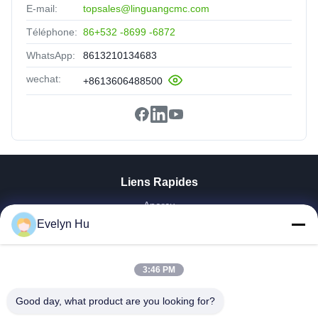
E-mail:
topsales@linguangcmc.com
Téléphone:
86+532 -8699 -6872
WhatsApp:
8613210134683
wechat:
+8613606488500
Liens Rapides
Aperçu
Evelyn Hu
Produits
VR Show
A Propos De Nous
3:46 PM
Visite D'usine
Contrôle De La Qualité
Good day, what product are you looking for?
Contact