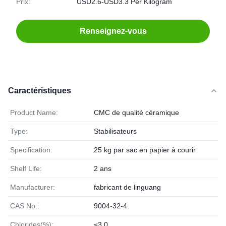
Prix:
USD2.6-USD3.3 Per Kilogram
Renseignez-vous
Caractéristiques
Product Name:
CMC de qualité céramique
Type:
Stabilisateurs
Specification:
25 kg par sac en papier à courir
Shelf Life:
2 ans
Manufacturer:
fabricant de linguang
CAS No.:
9004-32-4
Chlorides(%):
≤3.0