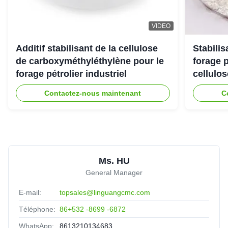
Almighty
★★★★★
★★★★★
A
United Arab Emirates
Jul 25.2025
VIDEO
The viscoisty meets our requirement perfectly, and
dissolve quickly, no cake and impurities. Highly
Additif stabilisant de la cellulose
Stabili
recomended.
de carboxyméthyléthylène pour le
forage 
forage pétrolier industriel
cellulo
Contactez-nous maintenant
C
Ms. HU
General Manager
E-mail:
topsales@linguangcmc.com
Téléphone:
86+532 -8699 -6872
WhatsApp:
8613210134683