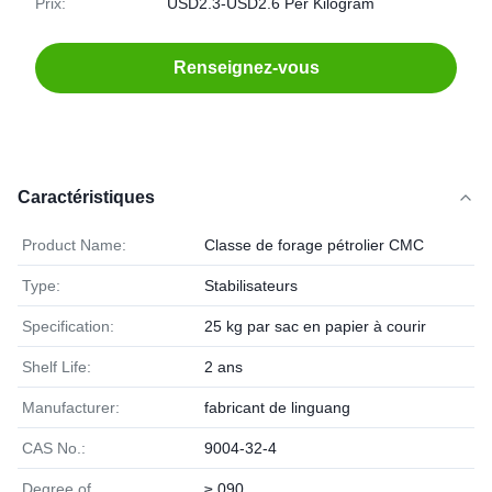
Prix:
USD2.3-USD2.6 Per Kilogram
Renseignez-vous
Caractéristiques
Product Name:
Classe de forage pétrolier CMC
Type:
Stabilisateurs
Specification:
25 kg par sac en papier à courir
Shelf Life:
2 ans
Manufacturer:
fabricant de linguang
CAS No.:
9004-32-4
Degree of
≥ 090