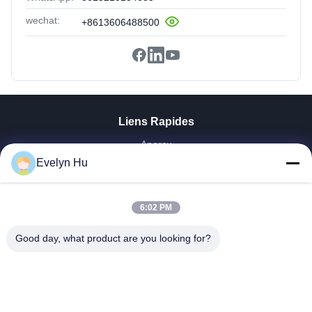
wechat:
+8613606488500
Liens Rapides
Aperçu
Produits
Evelyn Hu
VR Show
A Propos De Nous
6:02 PM
Visite D'usine
Contrôle De La Qualité
Good day, what product are you looking for?
Contact
Demande De Soumission
Nouvelles