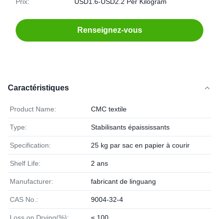
Prix:
USD1.6-USD2.2 Per Kilogram
Renseignez-vous
Caractéristiques
Product Name:
CMC textile
Type:
Stabilisants épaississants
Specification:
25 kg par sac en papier à courir
Shelf Life:
2 ans
Manufacturer:
fabricant de linguang
CAS No.:
9004-32-4
Loss on Drying(%):
≤ 100