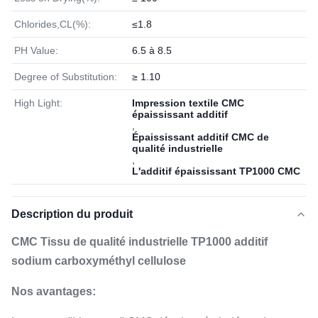
Chlorides,CL(%):
≤1.8
PH Value:
6.5 à 8.5
Degree of Substitution:
≥ 1.10
High Light:
Impression textile CMC
épaississant additif
,
Épaississant additif CMC de
qualité industrielle
,
L'additif épaississant TP1000 CMC
Description du produit
CMC Tissu de qualité industrielle TP1000 additif
sodium carboxyméthyl cellulose
Nos avantages: