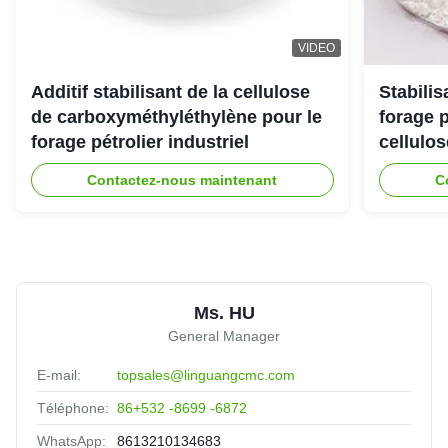
VIDEO
Additif stabilisant de la cellulose
Stabili
de carboxyméthyléthylène pour le
forage 
forage pétrolier industriel
cellulo
Contactez-nous maintenant
C
Ms. HU
General Manager
E-mail:
topsales@linguangcmc.com
Téléphone:
86+532 -8699 -6872
WhatsApp:
8613210134683