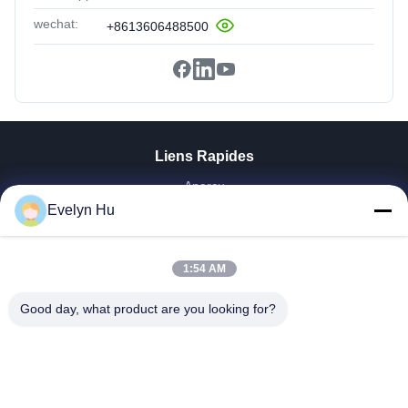
wechat:
+8613606488500
Liens Rapides
Aperçu
Evelyn Hu
Produits
VR Show
A Propos De Nous
1:54 AM
Visite D'usine
Contrôle De La Qualité
Good day, what product are you looking for?
Contact
Demande De Soumission
Nouvelles