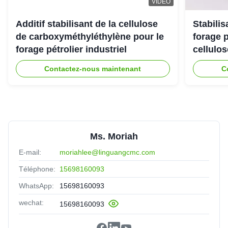
VIDEO
Additif stabilisant de la cellulose
Stabili
de carboxyméthyléthylène pour le
forage 
forage pétrolier industriel
cellulo
Contactez-nous maintenant
C
Ms. Moriah
E-mail:
moriahlee@linguangcmc.com
Téléphone:
15698160093
WhatsApp:
15698160093
wechat:
15698160093