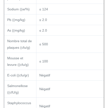
Sodium ((w/%)
≤ 124
Pb ((mg/kg)
≤ 2.0
As ((mg/kg)
≤ 2.0
Nombre total de
≤ 500
plaques (cfu/g)
Mousse et
≤ 100
levure ((cfu/g)
E-coli ((cfu/gr)
Négatif
Salmonellose
Négatif
((cfU/g)
Staphylococcus
Négatif