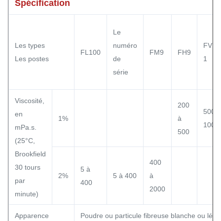
Spécification
Le
Les types
numéro
FVH9
FL100
FM9
FH9
Les postes
de
1
série
Viscosité,
200
500 à
en
1%
à
1000
mPa.s.
500
(25°C,
Brookfield
400
30 tours
5 à
2%
5 à 400
à
par
400
2000
minute)
Apparence
Poudre ou particule fibreuse blanche ou lég