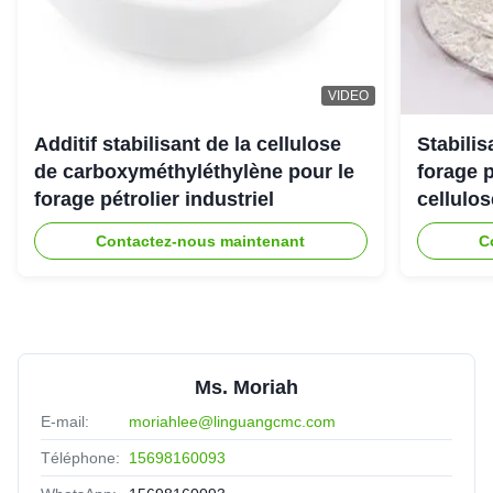
ADAN
★★★★★
★★★★★
A
Belgium
Feb 10.2026
VIDEO
WORKS very well in our beverage application, consistent
quality every time
Additif stabilisant de la cellulose
Stabili
de carboxyméthyléthylène pour le
forage 
forage pétrolier industriel
cellulo
fany
★★★★★
★★★★★
F
Indonesia
Oct 23.2025
Contactez-nous maintenant
C
We are satisfied with the qulaity and stability of your
products. They work perfectly in our production
Ms. Moriah
E-mail:
moriahlee@linguangcmc.com
Téléphone:
15698160093