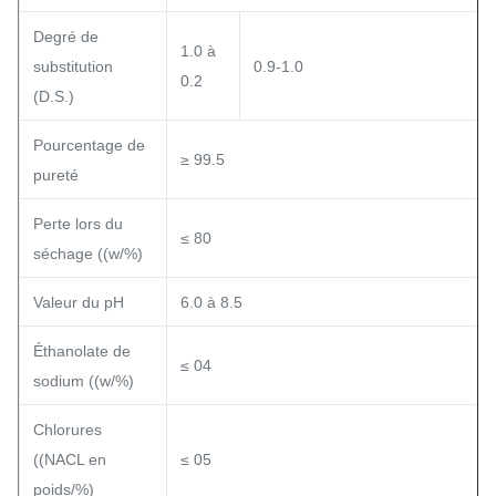
Degré de
1.0 à
substitution
0.9-1.0
0.2
(D.S.)
Pourcentage de
≥ 99.5
pureté
Perte lors du
≤ 80
séchage ((w/%)
Valeur du pH
6.0 à 8.5
Éthanolate de
≤ 04
sodium ((w/%)
Chlorures
((NACL en
≤ 05
poids/%)