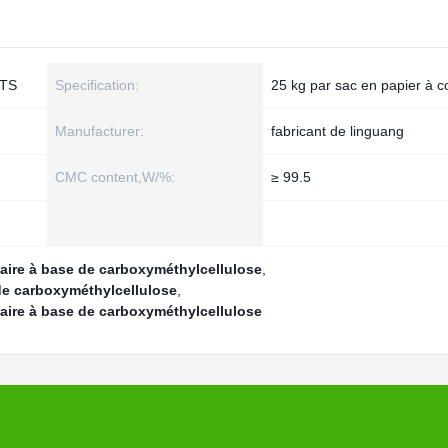
NTS
Specification:
25 kg par sac en papier à co
Manufacturer:
fabricant de linguang
CMC content,W/%:
≥ 99.5
ntaire à base de carboxyméthylcellulose
,
 de carboxyméthylcellulose
,
ntaire à base de carboxyméthylcellulose