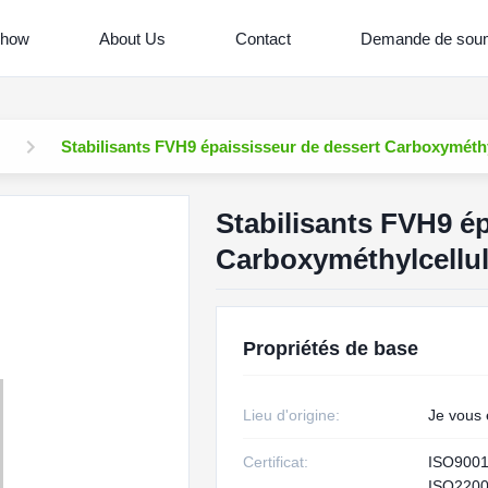
Show
About Us
Contact
Demande de soum
Stabilisants FVH9 épaississeur de dessert Carboxyméthy
Stabilisants FVH9 é
Carboxyméthylcellul
Propriétés de base
Lieu d'origine:
Je vous 
Certificat:
ISO900
ISO220