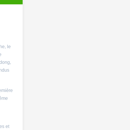
he, le
e
ndong,
endus
emière
même
es et