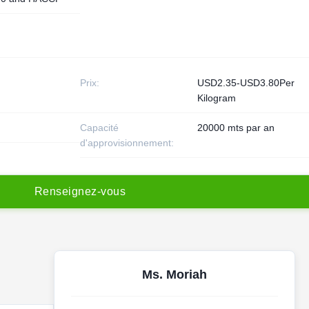
Prix:
USD2.35-USD3.80Per
Kilogram
Capacité
20000 mts par an
d'approvisionnement:
R
e
n
s
e
i
g
n
e
z
-
v
o
u
s
Ms. Moriah