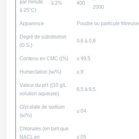
par minute
à 2%
400
2000
à 25°C)
Apparence
Poudre ou particule fibreus
Degré de substitution
0.6 à 0.9
(D.S.)
Contenu en CMC ((%)
≥ 99.5
Humectation (w/%)
≤ 8
Valeur du pH ((10 g/L
6.5 à 8.5
solution aqueuse)
Glycolate de sodium
≤ 04
(w/%)
Chlorures (en tant que
NACL en
≤ 05