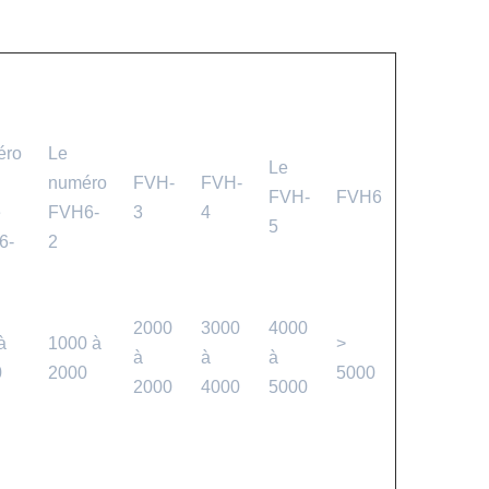
éro
Le
Le
numéro
FVH-
FVH-
FVH-
FVH6
e
FVH6-
3
4
5
6-
2
2000
3000
4000
à
1000 à
>
à
à
à
0
2000
5000
2000
4000
5000