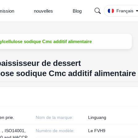
ission
nouvelles
Blog
Français
lcellulose sodique Cmc additif alimentaire
paississeur de dessert
ose sodique Cmc additif alimentaire
en prie.
Nom de la marque:
Linguang
1，ISO14001,
Numéro de modèle:
Le FVH9
00 and HACCP