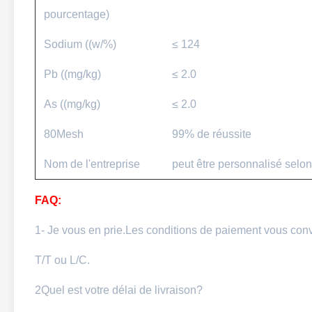
pourcentage)
Sodium ((w/%)
≤ 124
Pb ((mg/kg)
≤ 2.0
As ((mg/kg)
≤ 2.0
80Mesh
99% de réussite
Nom de l'entreprise
peut être personnalisé selo
FAQ:
1- Je vous en prie.
Les conditions de paiement vous con
T/T ou L/C.
2Quel est votre délai de livraison?