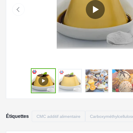
Étiquettes
CMC additif alimentaire
Carboxyméthylcellulose