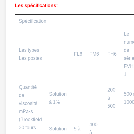
Les spécifications:
Spécification
Le
num
Les types
de
FL6
FM6
FH6
Les postes
séri
FVH
1
Quantité
200
Solution
500 
de
à
à 1%
100
viscosité,
500
mPa▪s
(Brookfield
400
30 tours
Solution
5 à
à