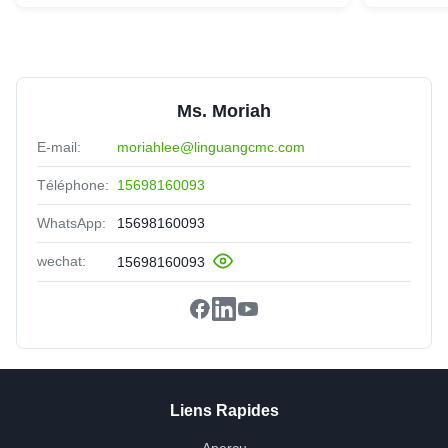
Ms. Moriah
E-mail:
moriahlee@linguangcmc.com
Téléphone:
15698160093
WhatsApp:
15698160093
wechat:
15698160093
Liens Rapides