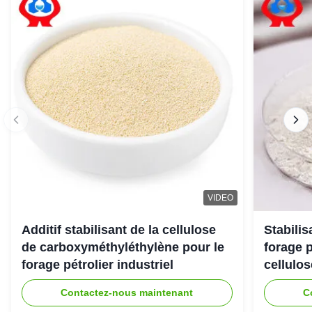
VIDEO
Additif stabilisant de la cellulose
Stabili
de carboxyméthyléthylène pour le
forage 
forage pétrolier industriel
cellulo
Contactez-nous maintenant
C