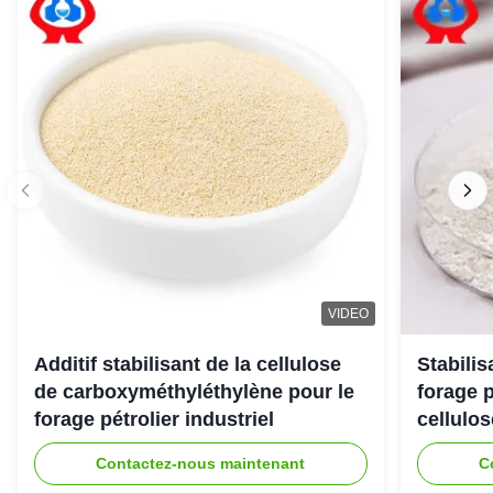
VIDEO
Additif stabilisant de la cellulose
Stabili
de carboxyméthyléthylène pour le
forage 
forage pétrolier industriel
cellulo
Contactez-nous maintenant
C