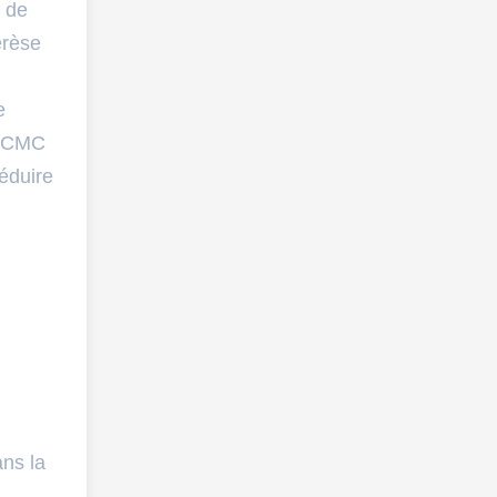
é de
érèse
e
re CMC
réduire
ans la