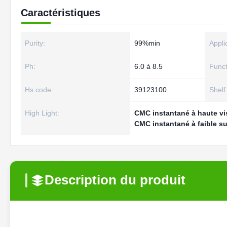
Caractéristiques
Purity:
99%min
Appli
Ph:
6.0 à 8.5
Funct
Hs code:
39123100
Shelf 
High Light:
CMC instantané à haute vi
CMC instantané à faible su
Description du produit