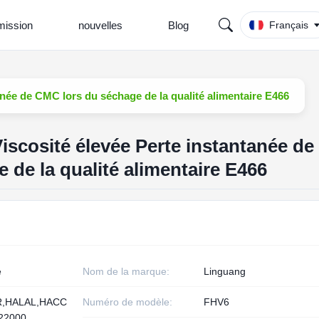
ission
nouvelles
Blog
Français
tanée de CMC lors du séchage de la qualité alimentaire E466
Viscosité élevée Perte instantanée de
de la qualité alimentaire E466
e
Nom de la marque:
Linguang
,HALAL,HACC
Numéro de modèle:
FHV6
22000