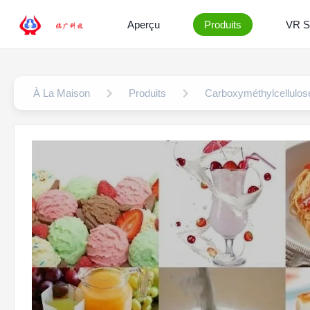
Aperçu
Produits
VR 
À La Maison
Produits
Carboxyméthylcellulo