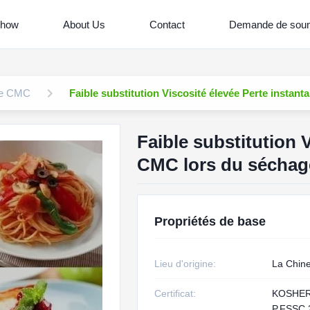
Show
About Us
Contact
Demande de soum
se CMC
Faible substitution Viscosité élevée Perte instan
Faible substitution 
CMC lors du séchage 
Propriétés de base
Lieu d'origine:
La Chin
Certificat:
KOSHER
P,FSSC 