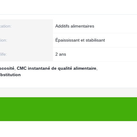
cation:
Additifs alimentaires
ion:
Épaississant et stabilisant
life:
2 ans
scosité
,
CMC instantané de qualité alimentaire
,
bstitution