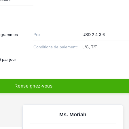
logrammes
Prix:
USD 2.4-3.6
Conditions de paiement:
L/C, T/T
 par jour
R
e
n
s
e
i
g
n
e
z
-
v
o
u
s
Ms. Moriah