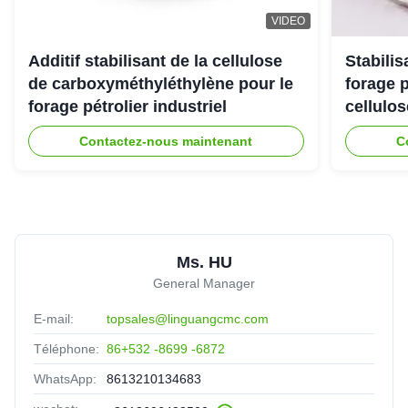
Egypt
Nov 20.2025
VIDEO
The dissolution rate is fast and stable, greatly imporves our
product efficiency. Highly recommended
Additif stabilisant de la cellulose
Stabili
de carboxyméthyléthylène pour le
forage 
forage pétrolier industriel
cellulo
fany
★★★★★
★★★★★
F
Indonesia
Oct 23.2025
Contactez-nous maintenant
C
We are satisfied with the qulaity and stability of your
products. They work perfectly in our production
Ms. HU
General Manager
E-mail:
topsales@linguangcmc.com
Téléphone:
86+532 -8699 -6872
WhatsApp:
8613210134683