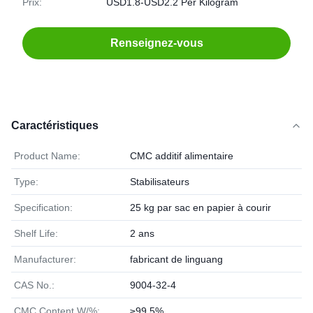
Prix:
USD1.8-USD2.2 Per Kilogram
Renseignez-vous
Caractéristiques
Product Name:
CMC additif alimentaire
Type:
Stabilisateurs
Specification:
25 kg par sac en papier à courir
Shelf Life:
2 ans
Manufacturer:
fabricant de linguang
CAS No.:
9004-32-4
CMC Content,W/%:
≥99.5%