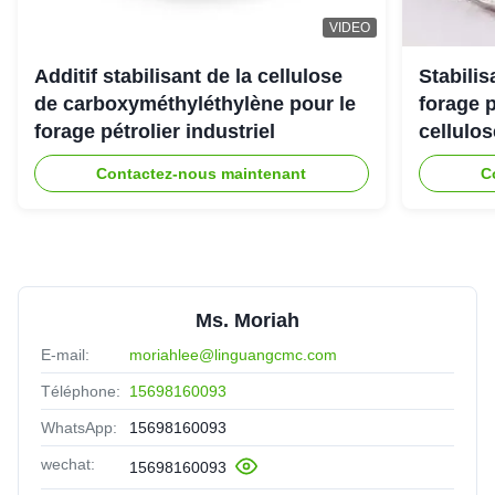
United Arab Emirates
Jul 25.2025
VIDEO
The viscoisty meets our requirement perfectly, and
dissolve quickly, no cake and impurities. Highly
Additif stabilisant de la cellulose
Stabili
recomended.
de carboxyméthyléthylène pour le
forage 
forage pétrolier industriel
cellulo
Contactez-nous maintenant
C
Ms. Moriah
E-mail:
moriahlee@linguangcmc.com
Téléphone:
15698160093
WhatsApp:
15698160093
wechat:
15698160093