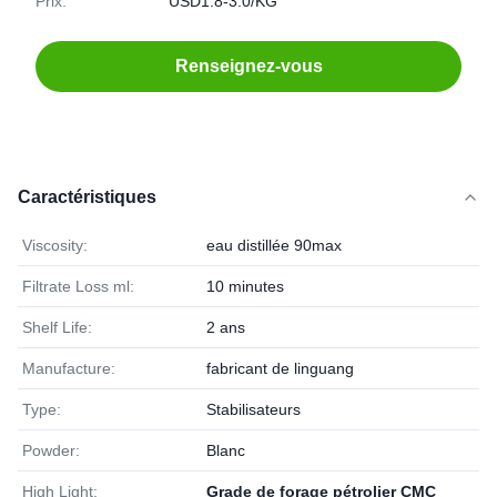
Prix:
USD1.8-3.0/KG
Renseignez-vous
Caractéristiques
Viscosity:
eau distillée 90max
Filtrate Loss ml:
10 minutes
Shelf Life:
2 ans
Manufacture:
fabricant de linguang
Type:
Stabilisateurs
Powder:
Blanc
High Light:
Grade de forage pétrolier CMC